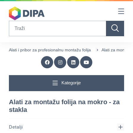
Table Of Content
sr.skip-to.main-content
sr.skip-to.table-of-contents
sr.skip-to.main-navigation
Search
Alati i pribor za profesionalnu montažu folija
Alati za montažu 
Kategorije
Alati za montažu folija na mokro - za
stakla
Detalji