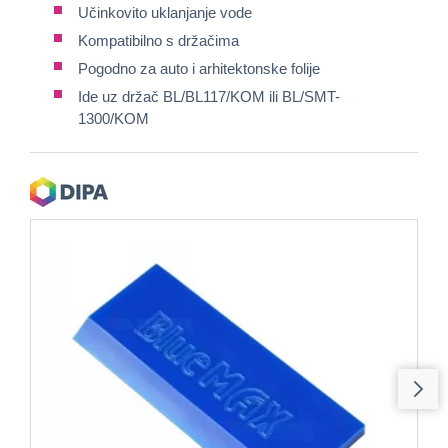
Učinkovito uklanjanje vode
Kompatibilno s držačima
Pogodno za auto i arhitektonske folije
Ide uz držač BL/BL117/KOM ili BL/SMT-
1300/KOM