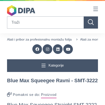
Table Of Content
sr.skip-to.main-content
sr.skip-to.table-of-contents
sr.skip-to.main-navigation
Search
Alati i pribor za profesionalnu montažu folija
Alati za montažu 
Kategorije
Blue Max Squeegee Ravni - SMT-3222
Pomakni se do:
Proizvod
Blue Max Squeegee Straight SMT-3222