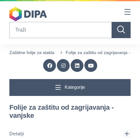
Table Of Content
sr.skip-to.main-content
sr.skip-to.table-of-contents
sr.skip-to.main-navigation
Search
Zaštitne folije za stakla
Folije za zaštitu od zagrijavanja - van
Kategorije
Folije za zaštitu od zagrijavanja -
vanjske
Detalji