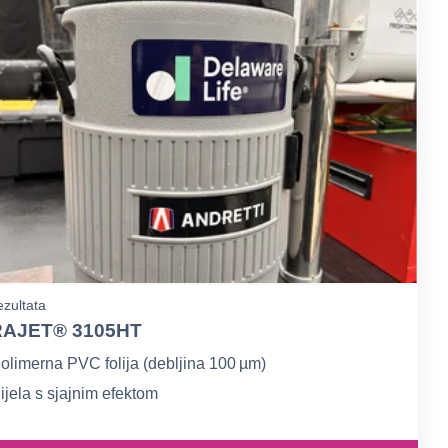
zultata
AJET® 3105HT
olimerna PVC folija (debljina 100 µm)
ijela s sjajnim efektom
igh-tack permanentno sivo ljepilo