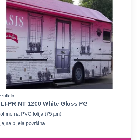
zultata
LI‑PRINT 1200 White Gloss PG
olimerna PVC folija (75 µm)
jajna bijela površina
ivo permanentno solventno ljepilo