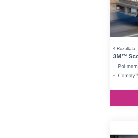
4 Rezultata
3M™ Scot
Polimern
Comply™ 
Gloss i M