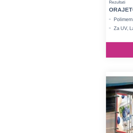
Rezultati
ORAJET®
Za UV, La
Bijele bo