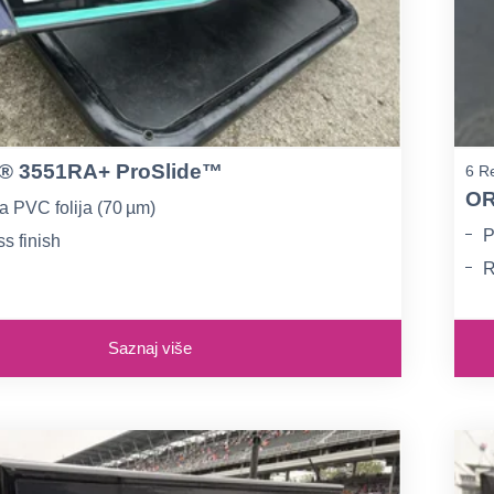
 3551RA+ ProSlide™
6 Re
OR
a PVC folija (70 µm)
P
ss finish
R
® + ProSlide® tehnologija
B
Saznaj više