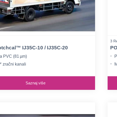
3 Re
chcal™ IJ35C‑10 / IJ35C‑20
PO
a PVC (81 µm)
P
zračni kanali
M
atte površina
P
Saznaj više