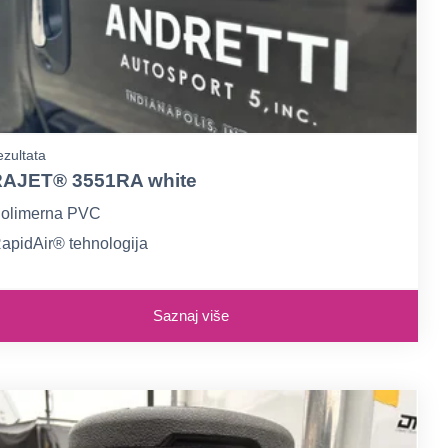
zultata
AJET® 3551RA white
olimerna PVC
apidAir® tehnologija
ijela Gloss ili Mat
Saznaj više