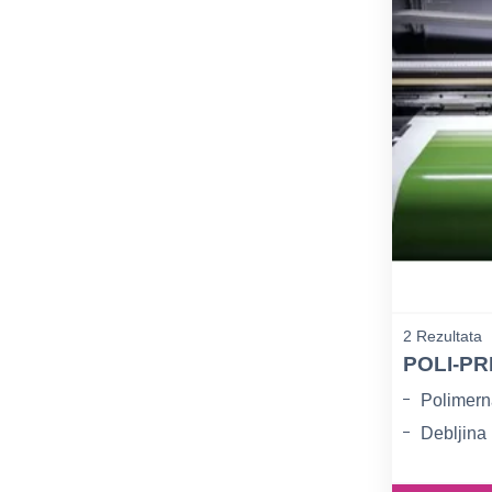
2 Rezultata
POLI-PR
Polimern
Debljina
Sjajna bi