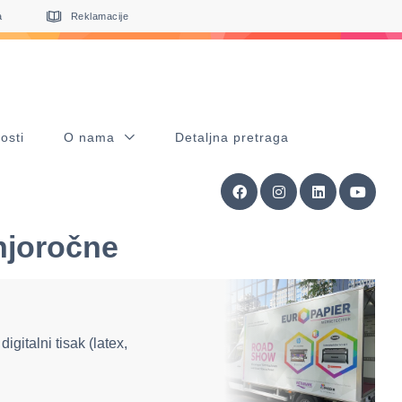
a
Reklamacije
osti
O nama
Detaljna pretraga
dnjoročne
gitalni tisak (latex,