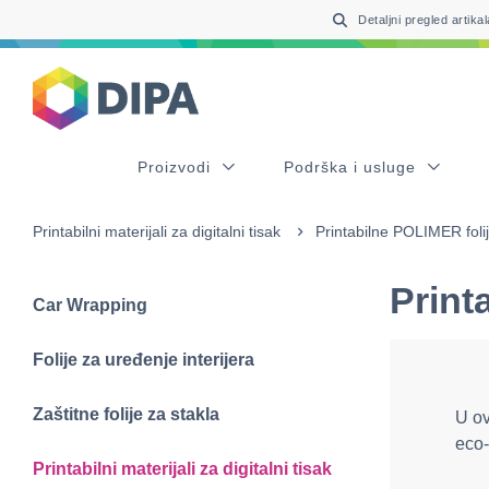
Table Of Content
sr.skip-to.main-content
sr.skip-to.table-of-contents
sr.skip-to.main-navigation
Detaljni pregled artikal
Proizvodi
Podrška i usluge
Printabilni materijali za digitalni tisak
Printabilne POLIMER foli
Print
Car Wrapping
Folije za uređenje interijera
Zaštitne folije za stakla
U ov
eco-
Printabilni materijali za digitalni tisak