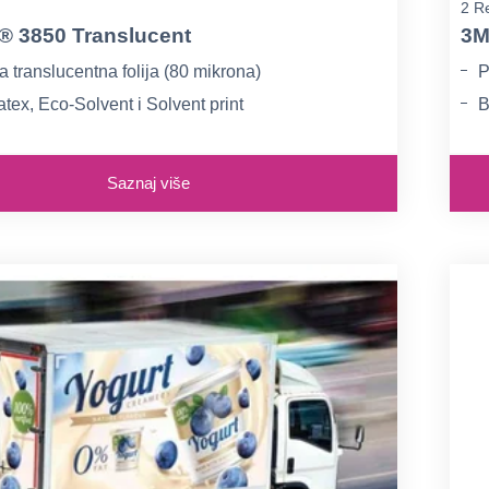
2 Re
 3850 Translucent
3M
Polimerna translucentna folija (80 mikrona)
P
tex, Eco-Solvent i Solvent print
B
je s polusjajnim efektom
Z
Saznaj više