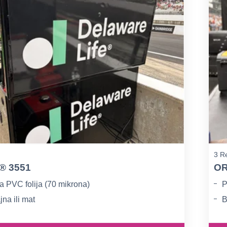
3 Re
® 3551
OR
a PVC folija (70 mikrona)
P
jna ili mat
B
sjajna
H