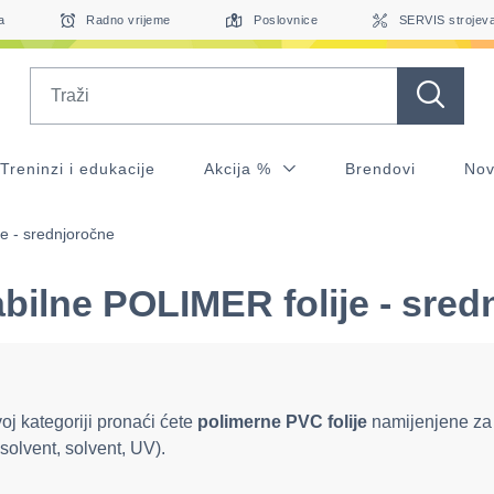
a
Radno vrijeme
Poslovnice
SERVIS strojev
Search
Treninzi i edukacije
Akcija %
Brendovi
Nov
je - srednjoročne
abilne POLIMER folije - sre
oj kategoriji pronaći ćete
polimerne PVC folije
namijenjene za di
solvent, solvent, UV).