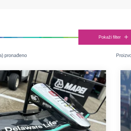
Pokaži filter
(a) pronađeno
Proizvo