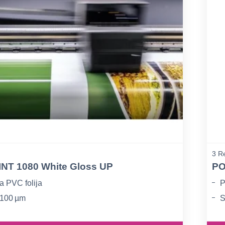
3 Re
INT 1080 White Gloss UP
PO
a PVC folija
P
 100 µm
S
jela površina
S