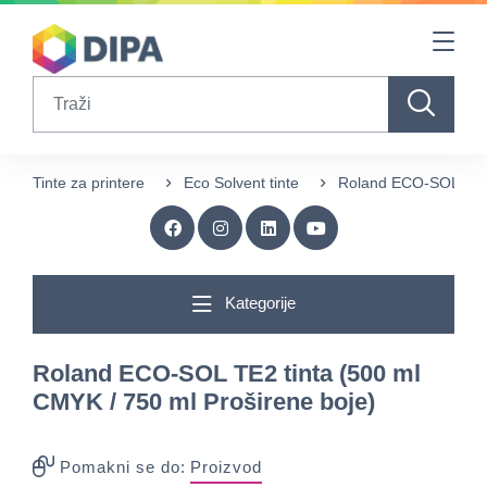
Table Of Content
sr.skip-to.main-content
sr.skip-to.table-of-contents
sr.skip-to.main-navigation
Search
Tinte za printere
Eco Solvent tinte
Roland ECO-SOL TE2 t
Kategorije
Roland ECO-SOL TE2 tinta (500 ml
CMYK / 750 ml Proširene boje)
Pomakni se do:
Proizvod