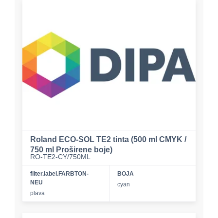
Roland ECO-SOL TE2 tinta (500 ml CMYK /
750 ml Proširene boje)
RO-TE2-CY/750ML
filter.label.FARBTON-
BOJA
NEU
cyan
plava