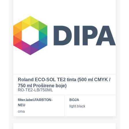
Roland ECO-SOL TE2 tinta (500 ml CMYK /
750 ml Proširene boje)
RO-TE2-LB/750ML
filter.label.FARBTON-
BOJA
NEU
light black
crna