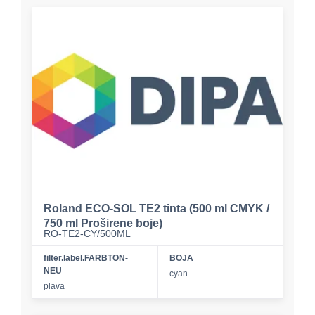
Roland ECO-SOL TE2 tinta (500 ml CMYK /
750 ml Proširene boje)
RO-TE2-CY/500ML
filter.label.FARBTON-
BOJA
NEU
cyan
plava