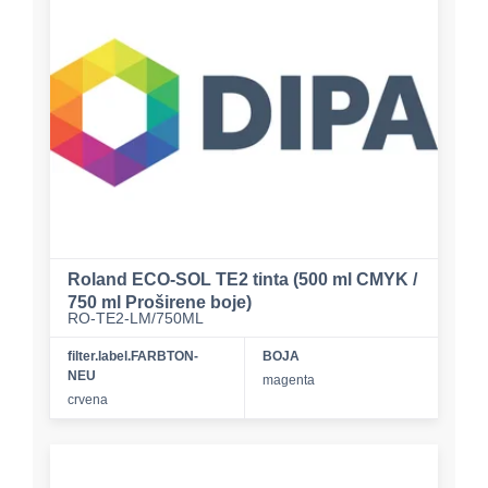
Roland ECO-SOL TE2 tinta (500 ml CMYK /
750 ml Proširene boje)
RO-TE2-LM/750ML
filter.label.FARBTON-
BOJA
NEU
magenta
crvena