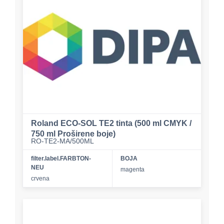
Roland ECO-SOL TE2 tinta (500 ml CMYK /
750 ml Proširene boje)
RO-TE2-MA/500ML
filter.label.FARBTON-
BOJA
NEU
magenta
crvena