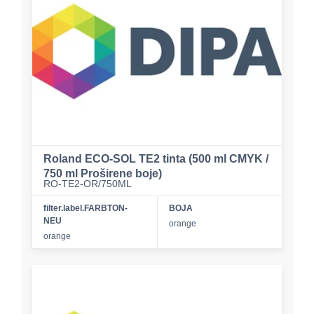
Roland ECO-SOL TE2 tinta (500 ml CMYK /
750 ml Proširene boje)
RO-TE2-OR/750ML
filter.label.FARBTON-
BOJA
NEU
orange
orange