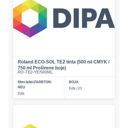
Roland ECO-SOL TE2 tinta (500 ml CMYK /
750 ml Proširene boje)
RO-TE2-YE/500ML
filter.label.FARBTON-
BOJA
NEU
žuta / 23
žuta