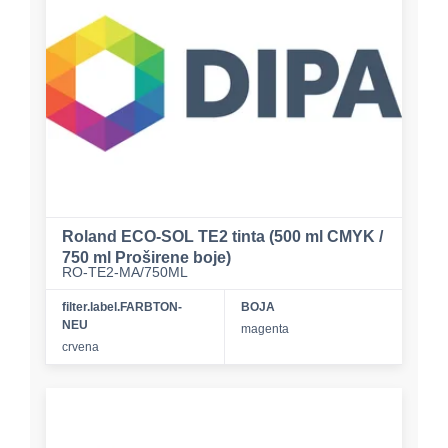
Roland ECO-SOL TE2 tinta (500 ml CMYK /
750 ml Proširene boje)
RO-TE2-MA/750ML
filter.label.FARBTON-
BOJA
NEU
magenta
crvena