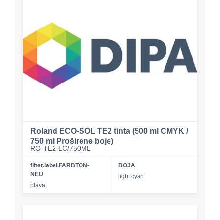
Roland ECO-SOL TE2 tinta (500 ml CMYK /
750 ml Proširene boje)
RO-TE2-LC/750ML
filter.label.FARBTON-
BOJA
NEU
light cyan
plava