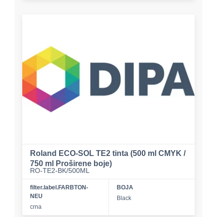
Roland ECO-SOL TE2 tinta (500 ml CMYK /
750 ml Proširene boje)
RO-TE2-BK/500ML
filter.label.FARBTON-
BOJA
NEU
Black
crna