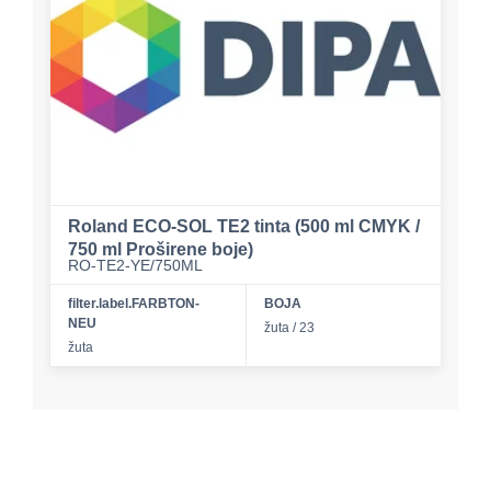
Roland ECO-SOL TE2 tinta (500 ml CMYK /
750 ml Proširene boje)
RO-TE2-YE/750ML
filter.label.FARBTON-
BOJA
NEU
žuta / 23
žuta