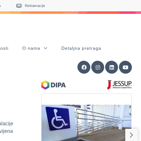
a
Reklamacije
osti
O nama
Detaljna pretraga
lacije
zvijena
,