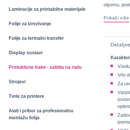
otpornu, prot
Laminacije za printabilne materijale
Prikaži više
Folije za izrezivanje
Folije za termalni transfer
Detaljn
Display sustavi
Karakter
Visoka
Protuklizne trake - zaštita na radu
Vrlo d
Strojevi
Za unu
Vanjsk
Tinte za printere
(ovis
opter
Alati i pribor za profesionalnu
Zadov
montažu folija
prema