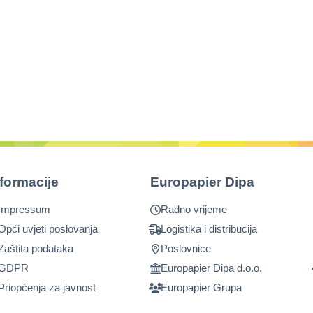
nformacije
Europapier Dipa
Impressum
Radno vrijeme
Opći uvjeti poslovanja
Logistika i distribucija
Zaštita podataka
Poslovnice
GDPR
Europapier Dipa d.o.o.
Priopćenja za javnost
Europapier Grupa