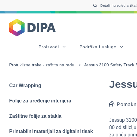
Table Of Content
sr.skip-to.main-content
sr.skip-to.table-of-contents
sr.skip-to.main-navigation
Detaljni pregled artikal
Proizvodi
Podrška i usluge
Protuklizne trake - zaštita na radu
Jessup 3100 Safety Track 
Jessu
Car Wrapping
Folije za uređenje interijera
Pomakni
Zaštitne folije za stakla
Jessup 3100 
80 od silicij
Printabilni materijali za digitalni tisak
za opću prim