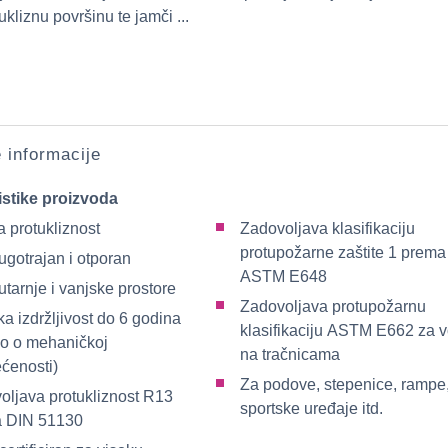
ukliznu površinu te jamči ...
e informacije
istike proizvoda
 protukliznost
Zadovoljava klasifikaciju
protupožarne zaštite 1 prema
ugotrajan i otporan
ASTM E648
tarnje i vanjske prostore
Zadovoljava protupožarnu
a izdržljivost do 6 godina
klasifikaciju ASTM E662 za v
no o mehaničkoj
na tračnicama
ećenosti)
Za podove, stepenice, rampe
oljava protukliznost R13
sportske uređaje itd.
 DIN 51130