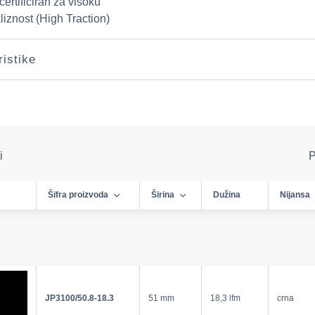
ertificiran za visoku
liznost (High Traction)
ristike
i
P
Šifra proizvoda
Širina
Dužina
Nijansa
JP3100/50.8-18.3
51 mm
18,3 lfm
crna