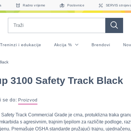
a
Radno vrijeme
Poslovnice
SERVIS strojev
Search
Treninzi i edukacije
Akcija %
Brendovi
Nov
Black
p 3100 Safety Track Black
 se do:
Proizvod
Safety Track Commercial Grade je crna, protuklizna traka granu
umkarbida s agresivnim, trajnim ljepilom za različite podloge, ra
jenu. Premašuje OSHA standarde pružajući trajnu, ujednačenu