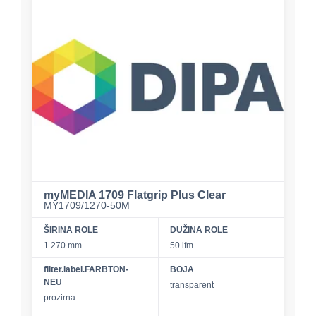
myMEDIA 1709 Flatgrip Plus Clear
MY1709/1270-50M
ŠIRINA ROLE
DUŽINA ROLE
1.270 mm
50 lfm
filter.label.FARBTON-
BOJA
NEU
transparent
prozirna