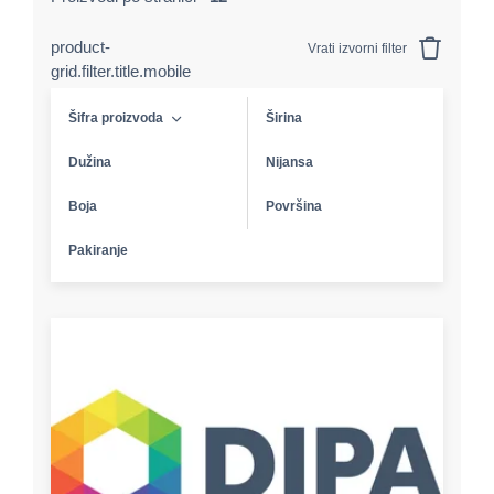
product-
Vrati izvorni filter
grid.filter.title.mobile
Šifra proizvoda
Širina
Dužina
Nijansa
Boja
Površina
Pakiranje