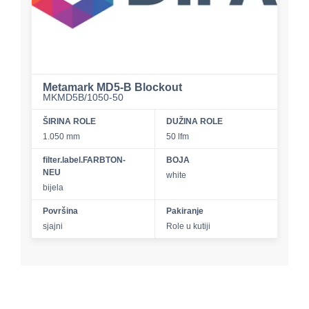
Metamark MD5-B Blockout
MKMD5B/1050-50
ŠIRINA ROLE
DUŽINA ROLE
1.050 mm
50 lfm
filter.label.FARBTON-
BOJA
NEU
white
bijela
Površina
Pakiranje
sjajni
Role u kutiji