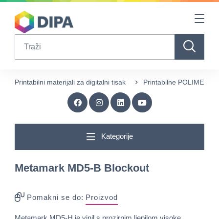
Table Of Content
sr.skip-to.main-content
sr.skip-to.table-of-contents
sr.skip-to.main-navigation
Search
Printabilni materijali za digitalni tisak
Printabilne POLIMER foli
Kategorije
Metamark MD5-B Blockout
Pomakni se do:
Proizvod
Metamark MD5-H je vinil s prozirnim ljepilom visoke