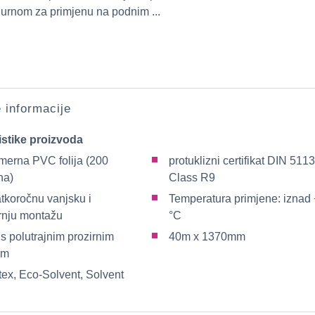
igurnom za primjenu na podnim ...
e informacije
istike proizvoda
erna PVC folija (200
protuklizni certifikat DIN 511
na)
Class R9
atkoročnu vanjsku i
Temperatura primjene: iznad
rnju montažu
°C
 s polutrajnim prozirnim
40m x 1370mm
om
tex, Eco-Solvent, Solvent