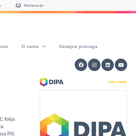
a
Reklamacije
osti
O nama
Detaljna pretraga
 folija
ja
asa R9,