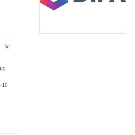
300
 +10