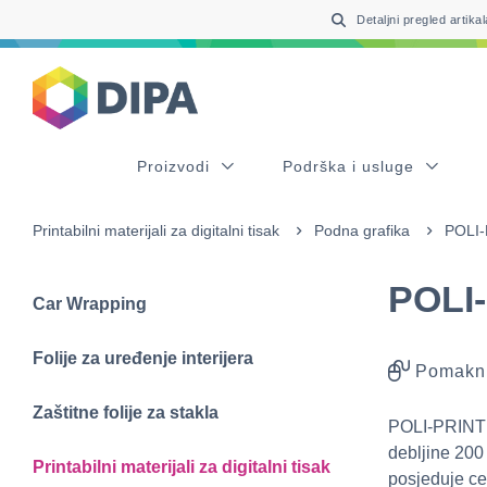
Table Of Content
sr.skip-to.main-content
sr.skip-to.table-of-contents
sr.skip-to.main-navigation
Detaljni pregled artikal
Proizvodi
Podrška i usluge
Printabilni materijali za digitalni tisak
Podna grafika
POLI
POLI
Car Wrapping
Folije za uređenje interijera
Pomakni
Zaštitne folije za stakla
POLI-PRINT 1
debljine 200
Printabilni materijali za digitalni tisak
posjeduje ce