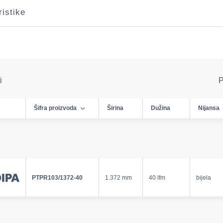
ristike
i
P
Šifra proizvoda
Širina
Dužina
Nijansa
PTPR103/1372-40
1.372 mm
40 lfm
bijela