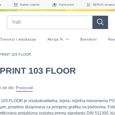
a
Radno vrijeme
Poslovnice
SERVIS strojev
Search
Treninzi i edukacije
Akcija %
Brendovi
Nov
-PRINT 103 FLOOR
-PRINT 103 FLOOR
 se do:
Proizvod
03 FLOOR je visokokvalitetna, bijela, reljefna monomerna PVC
 µm, posebno dizajnirana za primjenu grafika na podovima. Foli
rtificirana protuklizna svojstva prema standardu DIN 511300, kl