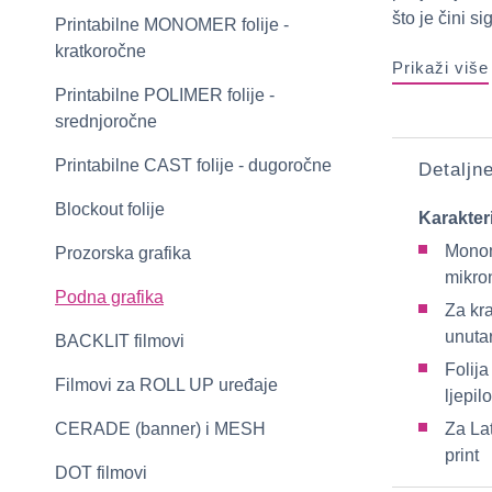
što je čini s
Printabilne MONOMER folije -
kratkoročne
Prikaži više
Printabilne POLIMER folije -
srednjoročne
Printabilne CAST folije - dugoročne
Detaljn
Blockout folije
Karakter
Monom
Prozorska grafika
mikro
Podna grafika
Za kr
unuta
BACKLIT filmovi
Folija
Filmovi za ROLL UP uređaje
ljepil
CERADE (banner) i MESH
Za La
print
DOT filmovi