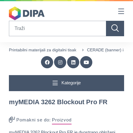
Table Of Content
sr.skip-to.main-content
sr.skip-to.table-of-contents
sr.skip-to.main-navigation
Search
Printabilni materijali za digitalni tisak
CERADE (banner) i ME
Kategorije
myMEDIA 3262 Blockout Pro FR
Pomakni se do:
Proizvod
myMEDIA 3262 Blockout Pro FR je dvostrano obloženi