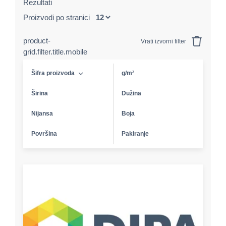
Rezultati
Proizvodi po stranici
product-
Vrati izvorni filter
grid.filter.title.mobile
Šifra proizvoda
g/m²
Širina
Dužina
Nijansa
Boja
Površina
Pakiranje