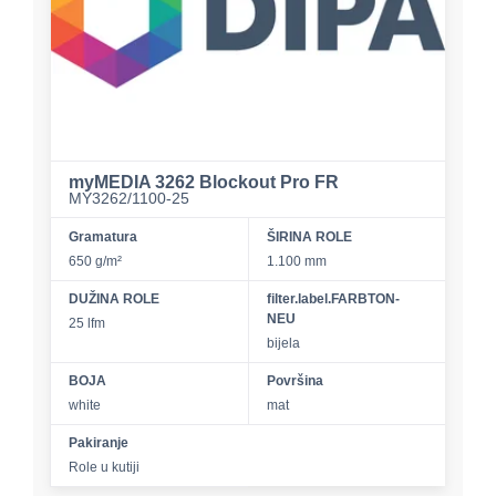
myMEDIA 3262 Blockout Pro FR
MY3262/1100-25
Gramatura
ŠIRINA ROLE
650 g/m²
1.100 mm
DUŽINA ROLE
filter.label.FARBTON-
NEU
25 lfm
bijela
BOJA
Površina
white
mat
Pakiranje
Role u kutiji