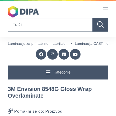
Table Of Content
sr.skip-to.main-content
sr.skip-to.table-of-contents
sr.skip-to.main-navigation
Search
Laminacije za printabilne materijale
Laminacija CAST - dugo
Kategorije
3M Envision 8548G Gloss Wrap
Overlaminate
Pomakni se do:
Proizvod