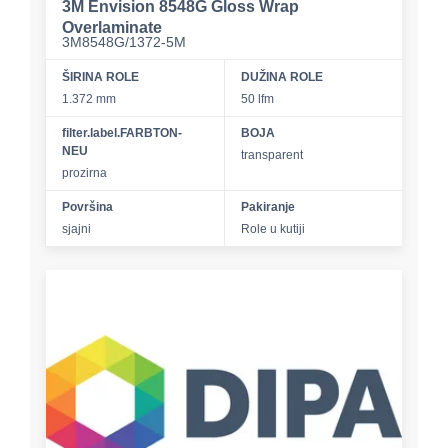
3M Envision 8548G Gloss Wrap
Overlaminate
3M8548G/1372-5M
ŠIRINA ROLE
DUŽINA ROLE
1.372 mm
50 lfm
filter.label.FARBTON-
BOJA
NEU
transparent
prozirna
Površina
Pakiranje
sjajni
Role u kutiji