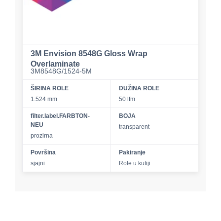
3M Envision 8548G Gloss Wrap
Overlaminate
3M8548G/1524-5M
ŠIRINA ROLE
DUŽINA ROLE
1.524 mm
50 lfm
filter.label.FARBTON-
BOJA
NEU
transparent
prozirna
Površina
Pakiranje
sjajni
Role u kutiji