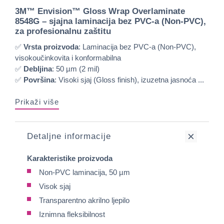
3M™ Envision™ Gloss Wrap Overlaminate
8548G –
sjajna laminacija bez PVC-a (Non-PVC),
za profesionalnu zaštitu
✅
Vrsta proizvoda
: Laminacija bez PVC-a (Non-PVC),
visokoučinkovita i konformabilna
✅
Debljina
: 50 µm (2 mil)
✅
Površina
: Visoki sjaj (Gloss finish), izuzetna jasnoća ...
Prikaži više
Detaljne informacije
Karakteristike proizvoda
Non-PVC laminacija, 50 µm
Visok sjaj
Transparentno akrilno ljepilo
Iznimna fleksibilnost