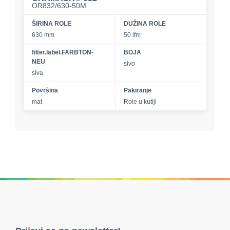
OR832/630-50M
ŠIRINA ROLE
DUŽINA ROLE
630 mm
50 lfm
filter.label.FARBTON-
BOJA
NEU
sivo
siva
Površina
Pakiranje
mat
Role u kutiji