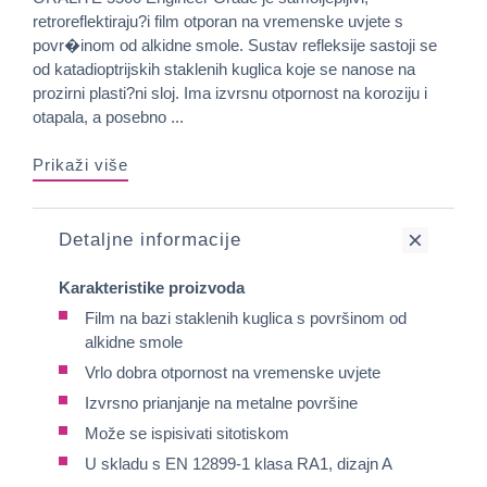
retroreflektiraju?i film otporan na vremenske uvjete s
povr�inom od alkidne smole. Sustav refleksije sastoji se
od katadioptrijskih staklenih kuglica koje se nanose na
prozirni plasti?ni sloj. Ima izvrsnu otpornost na koroziju i
otapala, a posebno ...
Prikaži više
Detaljne informacije
Karakteristike proizvoda
Film na bazi staklenih kuglica s površinom od
alkidne smole
Vrlo dobra otpornost na vremenske uvjete
Izvrsno prianjanje na metalne površine
Može se ispisivati sitotiskom
U skladu s EN 12899-1 klasa RA1, dizajn A