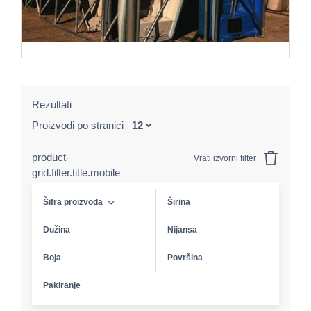
Rezultati
Proizvodi po stranici
product-
Vrati izvorni filter
grid.filter.title.mobile
Šifra proizvoda
Širina
Dužina
Nijansa
Boja
Površina
Pakiranje