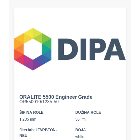
ORALITE 5500 Engineer Grade
OR550010/1235-50
ŠIRINA ROLE
DUŽINA ROLE
1.235 mm
50 lfm
filter.label.FARBTON-
BOJA
NEU
white