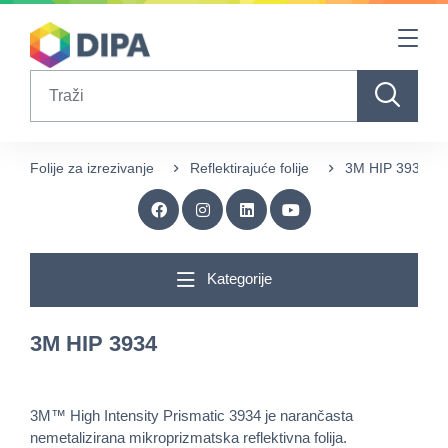
Table Of Content
sr.skip-to.main-content
sr.skip-to.table-of-contents
sr.skip-to.main-navigation
Search
Folije za izrezivanje
Reflektirajuće folije
3M HIP 3934
Kategorije
3M HIP 3934
3M™ High Intensity Prismatic 3934 je narančasta
nemetalizirana mikroprizmatska reflektivna folija.