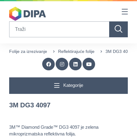
Table Of Content
sr.skip-to.main-content
sr.skip-to.table-of-contents
sr.skip-to.main-navigation
Search
Folije za izrezivanje
Reflektirajuće folije
3M DG3 4097
Kategorije
3M DG3 4097
3M™ Diamond Grade™ DG3 4097 je zelena
mikroprizmatska reflektivna folija.