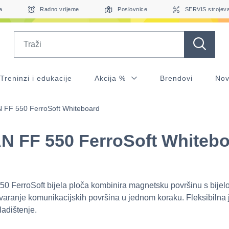
a
Radno vrijeme
Poslovnice
SERVIS strojev
Search
Treninzi i edukacije
Akcija %
Brendovi
Nov
 FF 550 FerroSoft Whiteboard
 FF 550 FerroSoft Whiteb
 FerroSoft bijela ploča kombinira magnetsku površinu s bije
varanje komunikacijskih površina u jednom koraku. Fleksibilna 
kladištenje.