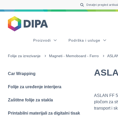
Table Of Content
sr.skip-to.main-content
sr.skip-to.table-of-contents
sr.skip-to.main-navigation
Detaljni pregled artikal
Proizvodi
Podrška i usluge
Folije za izrezivanje
Magneti - Memoboard - Ferro
ASLAN
ASLAN
Car Wrapping
Folije za uređenje interijera
ASLAN FF 550
Zaštitne folije za stakla
pločom za st
transport i s
Printabilni materijali za digitalni tisak