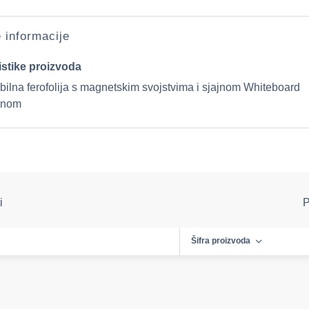
e informacije
istike proizvoda
bilna ferofolija s magnetskim svojstvima i sjajnom Whiteboard
inom
i
P
Šifra proizvoda