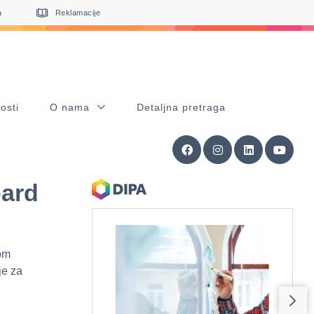
a
Reklamacije
osti
O nama
Detaljna pretraga
oard
lom
je za