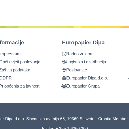
nformacije
Europapier Dipa
Impressum
Radno vrijeme
Opći uvjeti poslovanja
Logistika i distribucija
Zaštita podataka
Poslovnice
GDPR
Europapier Dipa d.o.o.
Priopćenja za javnost
Europapier Grupa
er Dipa d.o.o. Slavonska avenija 65, 10360 Sesvete - Croatia Member 
Telefon + 385 1 6260 200