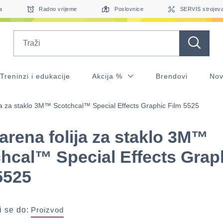
a
Radno vrijeme
Poslovnice
SERVIS strojev
Search
Treninzi i edukacije
Akcija %
Brendovi
Nov
ja za staklo 3M™ Scotchcal™ Special Effects Graphic Film 5525
arena folija za staklo 3M™
hcal™ Special Effects Grap
5525
 se do:
Proizvod