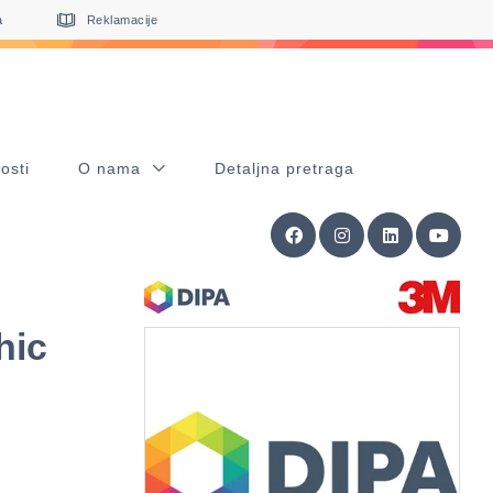
a
Reklamacije
osti
O nama
Detaljna pretraga
hic