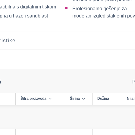
ibilna s digitalnim tiskom
Profesionalno rješenje za
pna u haze i sandblast
moderan izgled staklenih pov
ristike
i
P
Šifra proizvoda
Širina
Dužina
Nija