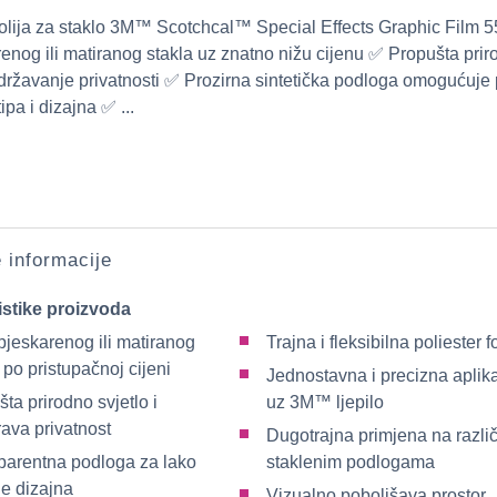
olija za staklo 3M™ Scotchcal™ Special Effects Graphic Film 
renog ili matiranog stakla uz znatno nižu cijenu ✅ Propušta pri
adržavanje privatnosti ✅ Prozirna sintetička podloga omogućuje
ipa i dizajna ✅ ...
e informacije
istike proizvoda
pjeskarenog ili matiranog
Trajna i fleksibilna poliester fo
 po pristupačnoj cijeni
Jednostavna i precizna aplika
ta prirodno svjetlo i
uz 3M™ ljepilo
ava privatnost
Dugotrajna primjena na različ
parentna podloga za lako
staklenim podlogama
je dizajna
Vizualno poboljšava prostor