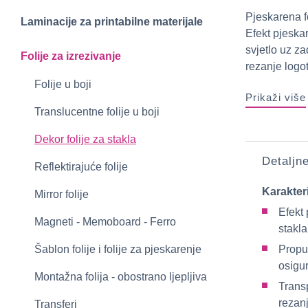
Pjeskarena f
Laminacije za printabilne materijale
Efekt pjeska
svjetlo uz z
Folije za izrezivanje
rezanje logot
Folije u boji
Prikaži više
Translucentne folije u boji
Dekor folije za stakla
Detaljn
Reflektirajuće folije
Karakter
Mirror folije
Efekt 
Magneti - Memoboard - Ferro
stakla
Šablon folije i folije za pjeskarenje
Propuš
osigur
Montažna folija - obostrano ljepljiva
Trans
rezan
Transferi