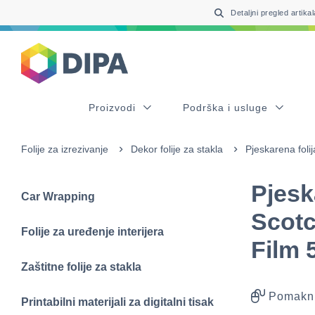
Table Of Content
sr.skip-to.main-content
sr.skip-to.table-of-contents
sr.skip-to.main-navigation
Detaljni pregled artikal
Proizvodi
Podrška i usluge
Folije za izrezivanje
Dekor folije za stakla
Pjeskarena foli
Pjesk
Car Wrapping
Scotc
Folije za uređenje interijera
Film 
Zaštitne folije za stakla
Pomakni
Printabilni materijali za digitalni tisak