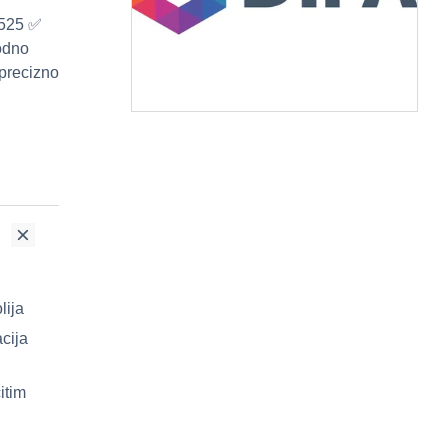
5525 ✅
rodno
 precizno
lija
cija
itim