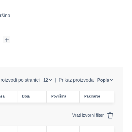
ršina
roizvodi po stranici
|
Prikaz proizvoda
nsa
Boja
Površina
Pakiranje
Vrati izvorni filter