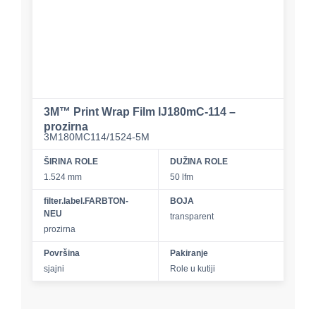
3M™ Print Wrap Film IJ180mC-114 –
prozirna
3M180MC114/1524-5M
ŠIRINA ROLE
DUŽINA ROLE
1.524 mm
50 lfm
filter.label.FARBTON-
BOJA
NEU
transparent
prozirna
Površina
Pakiranje
sjajni
Role u kutiji