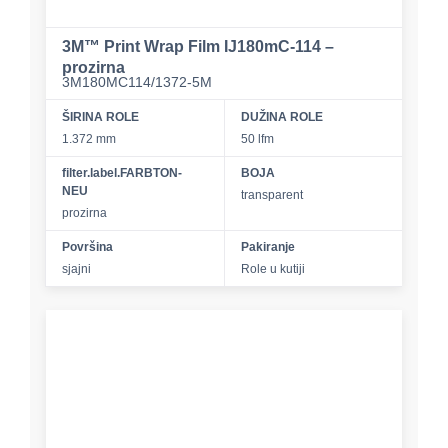
3M™ Print Wrap Film IJ180mC-114 –
prozirna
3M180MC114/1372-5M
ŠIRINA ROLE
DUŽINA ROLE
1.372 mm
50 lfm
filter.label.FARBTON-
BOJA
NEU
transparent
prozirna
Površina
Pakiranje
sjajni
Role u kutiji