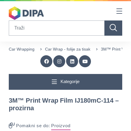
Table Of Content
sr.skip-to.main-content
sr.skip-to.table-of-contents
sr.skip-to.main-navigation
Search
Car Wrapping
Car Wrap - folije za tisak
3M™ Print Wrap
Kategorije
3M™ Print Wrap Film IJ180mC-114 –
prozirna
Pomakni se do:
Proizvod