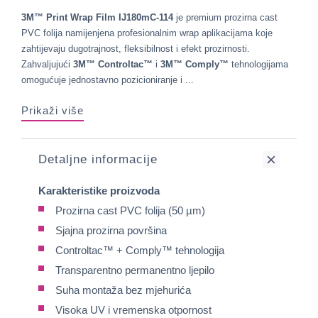
3M™ Print Wrap Film IJ180mC-114
je premium prozirna cast
PVC folija namijenjena profesionalnim wrap aplikacijama koje
zahtijevaju dugotrajnost, fleksibilnost i efekt prozirnosti.
Zahvaljujući
3M™ Controltac™
i
3M™ Comply™
tehnologijama
omogućuje jednostavno pozicioniranje i ...
Prikaži više
Detaljne informacije
Karakteristike proizvoda
Prozirna cast PVC folija (50 µm)
Sjajna prozirna površina
Controltac™ + Comply™ tehnologija
Transparentno permanentno ljepilo
Suha montaža bez mjehurića
Visoka UV i vremenska otpornost