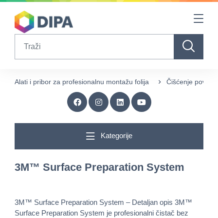
Table Of Content
sr.skip-to.main-content
sr.skip-to.table-of-contents
sr.skip-to.main-navigation
Search
Alati i pribor za profesionalnu montažu folija
Čišćenje površin
Kategorije
3M™ Surface Preparation System
3M™ Surface Preparation System – Detaljan opis 3M™
Surface Preparation System je profesionalni čistač bez