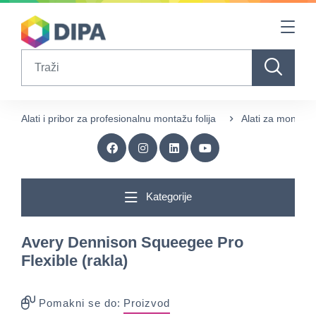
Table Of Content
sr.skip-to.main-content
sr.skip-to.table-of-contents
sr.skip-to.main-navigation
Search
Alati i pribor za profesionalnu montažu folija
Alati za montažu 
Kategorije
Avery Dennison Squeegee Pro
Flexible (rakla)
Pomakni se do:
Proizvod