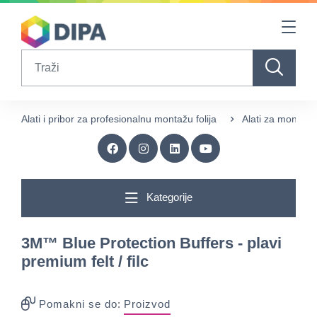
Table Of Content
sr.skip-to.main-content
sr.skip-to.table-of-contents
sr.skip-to.main-navigation
Search
Alati i pribor za profesionalnu montažu folija
Alati za montažu 
Kategorije
3M™ Blue Protection Buffers - plavi
premium felt / filc
Pomakni se do:
Proizvod