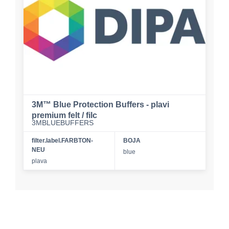
3M™ Blue Protection Buffers - plavi
premium felt / filc
3MBLUEBUFFERS
filter.label.FARBTON-
BOJA
NEU
blue
plava