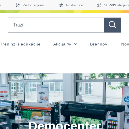
a
Radno vrijeme
Poslovnice
SERVIS strojev
Search
Treninzi i edukacije
Akcija %
Brendovi
Nov
Democenter