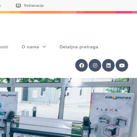
a
Reklamacije
osti
O nama
Detaljna pretraga