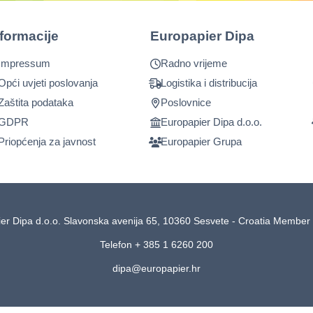
nformacije
Europapier Dipa
Impressum
Radno vrijeme
Opći uvjeti poslovanja
Logistika i distribucija
Zaštita podataka
Poslovnice
GDPR
Europapier Dipa d.o.o.
Priopćenja za javnost
Europapier Grupa
er Dipa d.o.o. Slavonska avenija 65, 10360 Sesvete - Croatia Member 
Telefon + 385 1 6260 200
dipa@europapier.hr