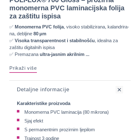
monomerna PVC laminacijska folija
za zaštitu ispisa
✅
Monomerna PVC folija
, visoko stabilizirana, kalandrira­
na, debljine
80 µm
✅
Visoka transparentnost i stabilnošću
, idealna za
zaštitu digitalnih ispisa
✅ Premazana
ultra-jasnim akrilnim ...
Prikaži više
Detaljne informacije
Karakteristike proizvoda
Monomerna PVC laminacija (80 mikrona)
Sjaj efekt
S permanentnim prozirnim ljepilom
Trajnost 3 godine