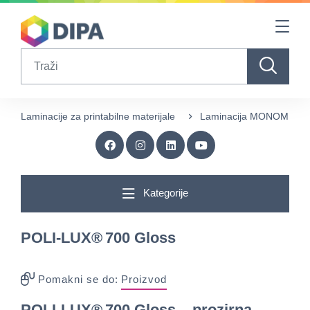
Table Of Content
sr.skip-to.main-content
sr.skip-to.table-of-contents
sr.skip-to.main-navigation
Search
Laminacije za printabilne materijale
Laminacija MONOMER - 
Kategorije
POLI‑LUX® 700 Gloss
Pomakni se do:
Proizvod
POLI‑LUX® 700 Gloss – prozirna