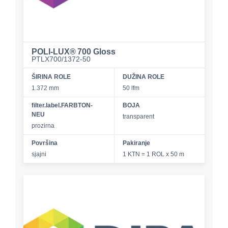
POLI‑LUX® 700 Gloss
PTLX700/1372-50
ŠIRINA ROLE
DUŽINA ROLE
1.372 mm
50 lfm
filter.label.FARBTON-
BOJA
NEU
transparent
prozirna
Površina
Pakiranje
sjajni
1 KTN = 1 ROL x 50 m