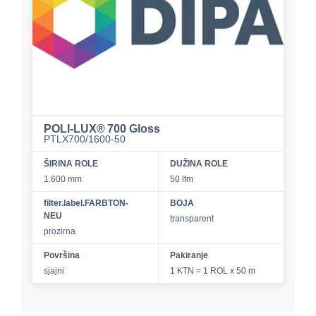
POLI‑LUX® 700 Gloss
PTLX700/1600-50
ŠIRINA ROLE
DUŽINA ROLE
1.600 mm
50 lfm
filter.label.FARBTON-
BOJA
NEU
transparent
prozirna
Površina
Pakiranje
sjajni
1 KTN = 1 ROL x 50 m