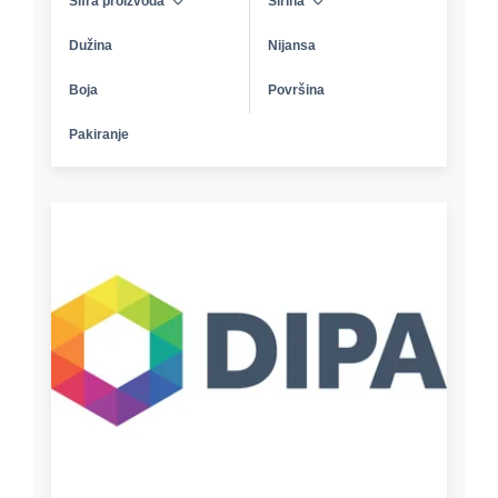
Šifra proizvoda
Širina
Dužina
Nijansa
Boja
Površina
Pakiranje