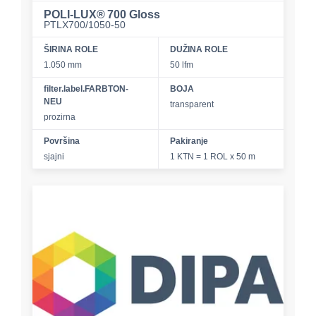
POLI‑LUX® 700 Gloss
PTLX700/1050-50
ŠIRINA ROLE
DUŽINA ROLE
1.050 mm
50 lfm
filter.label.FARBTON-
BOJA
NEU
transparent
prozirna
Površina
Pakiranje
sjajni
1 KTN = 1 ROL x 50 m