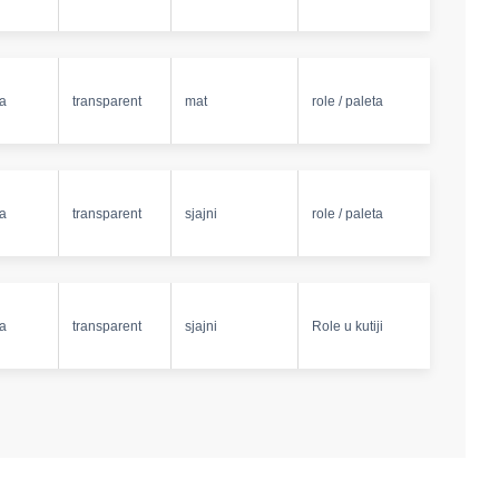
na
transparent
mat
role / paleta
na
transparent
sjajni
role / paleta
na
transparent
sjajni
Role u kutiji