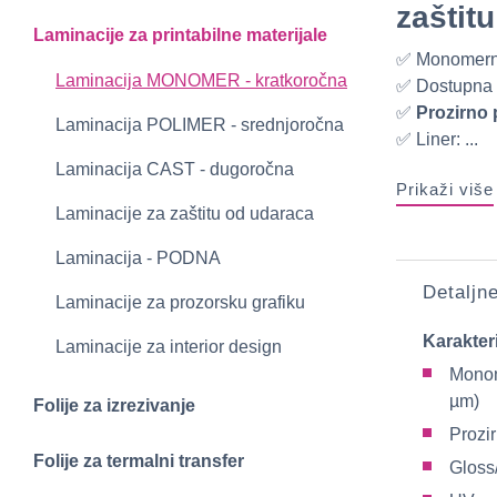
zaštitu
Laminacije za printabilne materijale
✅ Monomerna
Laminacija MONOMER - kratkoročna
✅ Dostupna 
✅
Prozirno 
Laminacija POLIMER - srednjoročna
✅ Liner: ...
Laminacija CAST - dugoročna
Prikaži više
Laminacije za zaštitu od udaraca
Laminacija - PODNA
Detaljn
Laminacije za prozorsku grafiku
Karakter
Laminacije za interior design
Monom
µm)
Folije za izrezivanje
Prozi
Folije za termalni transfer
Gloss