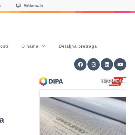
a
Reklamacije
osti
O nama
Detaljna pretraga
a