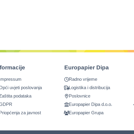
nformacije
Europapier Dipa
Impressum
Radno vrijeme
Opći uvjeti poslovanja
Logistika i distribucija
Zaštita podataka
Poslovnice
GDPR
Europapier Dipa d.o.o.
Priopćenja za javnost
Europapier Grupa