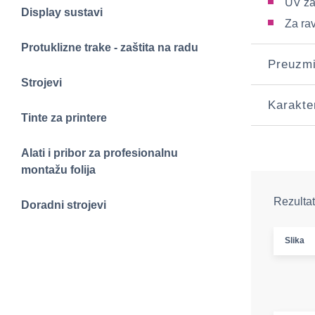
UV za
Display sustavi
Za ra
Protuklizne trake - zaštita na radu
Preuzm
Strojevi
Karakte
Tinte za printere
Alati i pribor za profesionalnu
montažu folija
Rezultat
Doradni strojevi
Slika