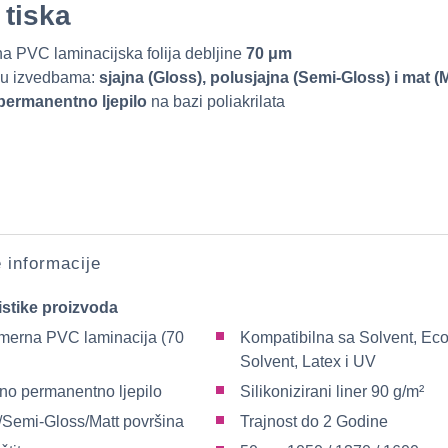
 tiska
 PVC laminacijska folija debljine
70 μm
u izvedbama:
sjajna (Gloss), polusjajna (Semi-Gloss) i mat (M
permanentno ljepilo
na bazi poliakrilata
e informacije
istike proizvoda
erna PVC laminacija (70
Kompatibilna sa Solvent, Eco
Solvent, Latex i UV
rno permanentno ljepilo
Silikonizirani liner 90 g/m²
/Semi-Gloss/Matt površina
Trajnost do 2 Godine