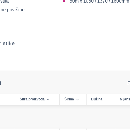
štita
50m x 1050 / 1370 / 1600mm
vne površine
i
ristike
i
P
Šifra proizvoda
Širina
Dužina
Nijan