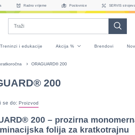
a
Radno vrijeme
Poslovnice
SERVIS strojev
Search
Treninzi i edukacije
Akcija %
Brendovi
Nov
ratkoročna
ORAGUARD® 200
UARD® 200
 se do:
Proizvod
ARD® 200 – prozirna monomern
minacijska folija za kratkotrajnu