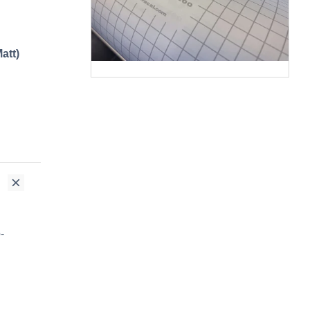
att)
-