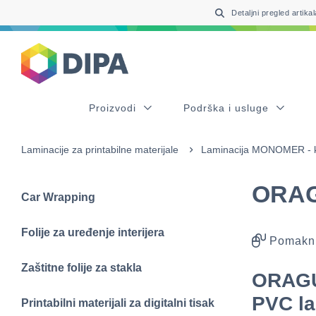
Table Of Content
sr.skip-to.main-content
sr.skip-to.table-of-contents
sr.skip-to.main-navigation
Detaljni pregled artikal
Proizvodi
Podrška i usluge
Laminacije za printabilne materijale
Laminacija MONOMER - k
ORAG
Car Wrapping
Folije za uređenje interijera
Pomakni
Zaštitne folije za stakla
ORAGU
PVC la
Printabilni materijali za digitalni tisak