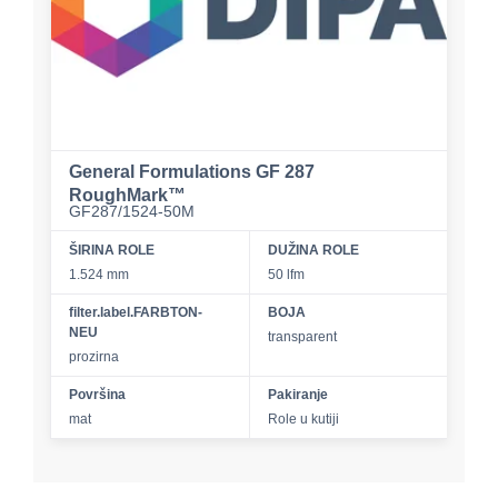
General Formulations GF 287
RoughMark™
GF287/1524-50M
ŠIRINA ROLE
DUŽINA ROLE
1.524 mm
50 lfm
filter.label.FARBTON-
BOJA
NEU
transparent
prozirna
Površina
Pakiranje
mat
Role u kutiji