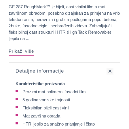
GF 287 RoughMark™ je bijeli, cast vinilni film s mat
završnom obradom, posebno dizajniran za primjenu na vrlo
teksturiranim, neravnim i grubim podlogama poput betona,
žbuke, fasadne cigle i neobrađenih zidova. Zahvaljujući
fleksibilnoj cast strukturi i HTR (High Tack Removable)
ljepilu na ...
Prikaži više
Detaljne informacije
Karakteristike proizvoda
Prozirni mat polimerni fasadni film
5 godina vanjske trajnosti
Fleksibilan bijeli cast vinil
Mat završna obrada
HTR ljepilo za snažno prianjanje i čisto