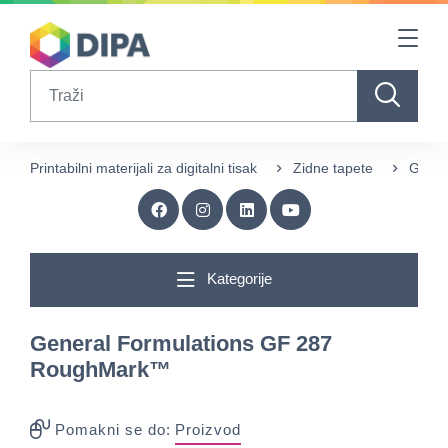
Table Of Content
sr.skip-to.main-content
sr.skip-to.table-of-contents
sr.skip-to.main-navigation
Search
Printabilni materijali za digitalni tisak
Zidne tapete
Gener
Kategorije
General Formulations GF 287
RoughMark™
Pomakni se do:
Proizvod