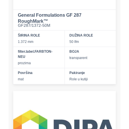
General Formulations GF 287
RoughMark™
GF287/1372-50M
ŠIRINA ROLE
DUŽINA ROLE
1.372 mm
50 lfm
filter.label.FARBTON-
BOJA
NEU
transparent
prozirna
Površina
Pakiranje
mat
Role u kutiji