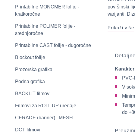
Printabilne MONOMER folije -
površinski li
kratkoročne
varijanti. Diz
Printabilne POLIMER folije -
Prikaži više
srednjoročne
Printabilne CAST folije - dugoročne
Detaljn
Blockout folije
Karakter
Prozorska grafika
PVC-f
Podna grafika
Visoka
BACKLIT filmovi
Minim
Tempe
Filmovi za ROLL UP uređaje
do +8
CERADE (banner) i MESH
DOT filmovi
Preuzm