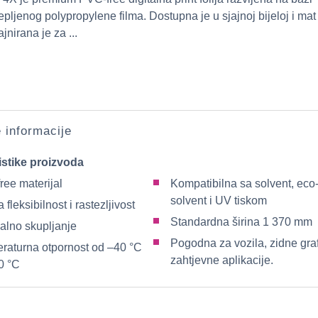
jepljenog polypropylene filma. Dostupna je u sjajnoj bijeloj i mat 
ajnirana je za ...
e informacije
istike proizvoda
ree materijal
Kompatibilna sa solvent, eco
solvent i UV tiskom
 fleksibilnost i rastezljivost
Standardna širina 1 370 mm
alno skupljanje
Pogodna za vozila, zidne graf
raturna otpornost od –40 °C
zahtjevne aplikacije.
0 °C
i