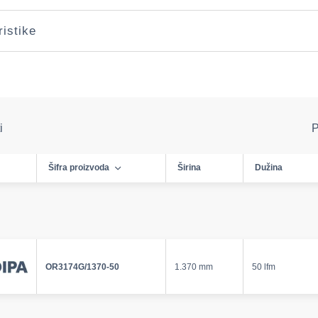
ristike
i
P
Šifra proizvoda
Širina
Dužina
OR3174G/1370-50
1.370 mm
50 lfm