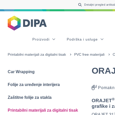
Table Of Content
sr.skip-to.main-content
sr.skip-to.table-of-contents
sr.skip-to.main-navigation
Detaljni pregled artikal
Proizvodi
Podrška i usluge
Printabilni materijali za digitalni tisak
PVC free materijali
O
ORAJ
Car Wrapping
Folije za uređenje interijera
Pomakni
Zaštitne folije za stakla
®
ORAJET
grafike i 
Printabilni materijali za digitalni tisak
ORAJET 3174X