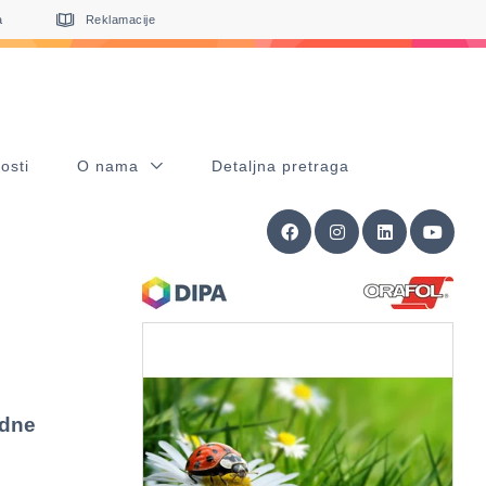
a
Reklamacije
osti
O nama
Detaljna pretraga
idne