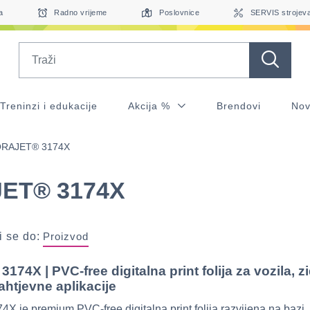
a
Radno vrijeme
Poslovnice
SERVIS strojev
Search
Treninzi i edukacije
Akcija %
Brendovi
Nov
RAJET® 3174X
ET® 3174X
 se do:
Proizvod
3174X
| PVC-free digitalna print folija za vozila, z
zahtjevne aplikacije
 je premium PVC-free digitalna print folija razvijena na bazi