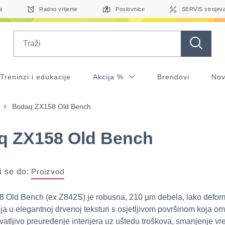
a
Radno vrijeme
Poslovnice
SERVIS strojev
Search
Treninzi i edukacije
Akcija %
Brendovi
Nov
Bodaq ZX158 Old Bench
q ZX158 Old Bench
 se do:
Proizvod
 Old Bench (ex Z842S) je robusna, 210 µm debela, lako defor
lija u elegantnoj drvenoj teksturi s osjetljivom površinom koja 
hvatljivo preuređenje interijera uz uštedu troškova, smanjenje v