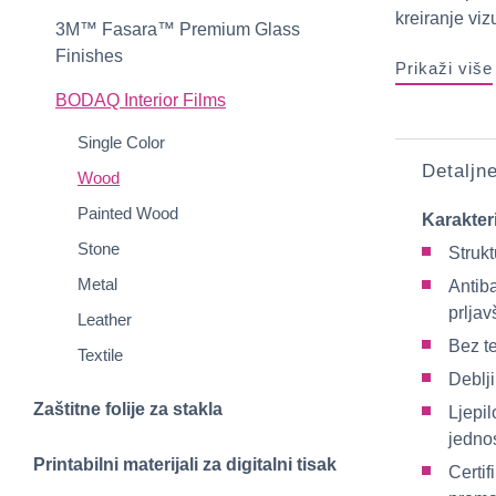
kreiranje viz
3M™ Fasara™ Premium Glass
Finishes
Prikaži više
BODAQ Interior Films
Single Color
Detaljn
Wood
Painted Wood
Karakter
Stone
Strukt
Metal
Antiba
prljav
Leather
Bez te
Textile
Deblj
Zaštitne folije za stakla
Ljepi
jedno
Printabilni materijali za digitalni tisak
Certif