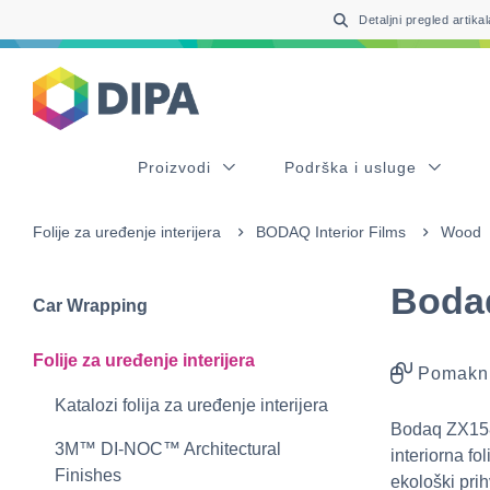
Table Of Content
sr.skip-to.main-content
sr.skip-to.table-of-contents
sr.skip-to.main-navigation
Detaljni pregled artikal
Proizvodi
Podrška i usluge
Folije za uređenje interijera
BODAQ Interior Films
Wood
Boda
Car Wrapping
Folije za uređenje interijera
Pomakni
Katalozi folija za uređenje interijera
Bodaq ZX158
3M™ DI-NOC™ Architectural
interiorna fo
Finishes
ekološki pri