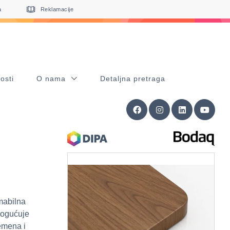
a
Reklamacije
osti
O nama
Detaljna pretraga
mabilna
omogućuje
remena i