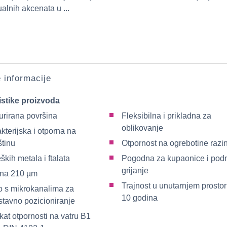
ualnih akcenata u ...
e informacije
istike proizvoda
urirana površina
Fleksibilna i prikladna za
oblikovanje
kterijska i otporna na
štinu
Otpornost na ogrebotine razi
ških metala i ftalata
Pogodna za kupaonice i pod
grijanje
ina 210 µm
Trajnost u unutarnjem prosto
lo s mikrokanalima za
10 godina
stavno pozicioniranje
ikat otpornosti na vatru B1