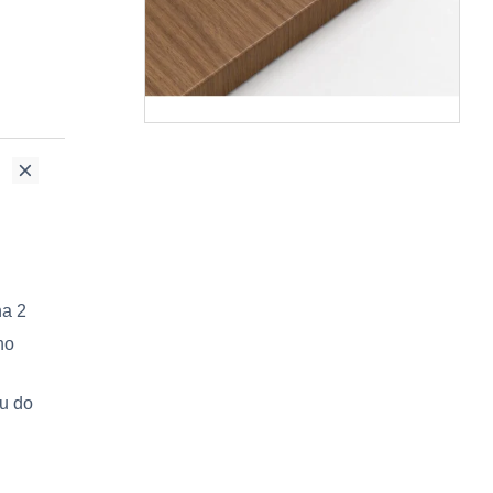
na 2
no
ru do