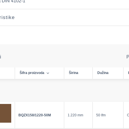
 DIN 4102-1
ristike
i
P
Šifra proizvoda
Širina
Dužina
BQZX158/1220-50M
1.220 mm
50 lfm
O