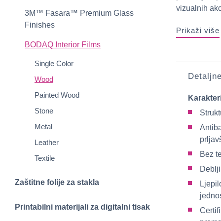
vizualnih akc
3M™ Fasara™ Premium Glass
Finishes
Prikaži više
BODAQ Interior Films
Single Color
Detaljn
Wood
Painted Wood
Karakter
Stone
Strukt
Metal
Antiba
prljav
Leather
Bez te
Textile
Deblj
Zaštitne folije za stakla
Ljepi
jedno
Printabilni materijali za digitalni tisak
Certif