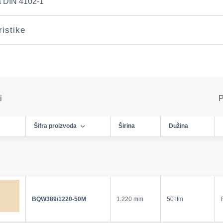
 DIN 4102-1
ristike
i
P
Šifra proizvoda
Širina
Dužina
BQW389/1220-50M
1.220 mm
50 lfm