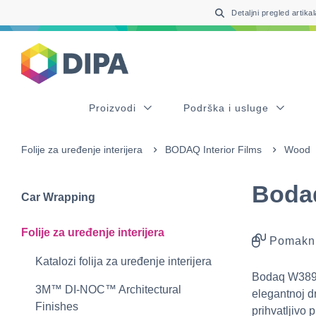
Table Of Content
sr.skip-to.main-content
sr.skip-to.table-of-contents
sr.skip-to.main-navigation
Detaljni pregled artikal
Proizvodi
Podrška i usluge
Folije za uređenje interijera
BODAQ Interior Films
Wood
Boda
Car Wrapping
Folije za uređenje interijera
Pomakni
Katalozi folija za uređenje interijera
Bodaq W389 F
3M™ DI-NOC™ Architectural
elegantnoj d
Finishes
prihvatljivo 