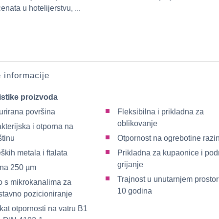
enata u hotelijerstvu, ...
e informacije
istike proizvoda
urirana površina
Fleksibilna i prikladna za
oblikovanje
kterijska i otporna na
štinu
Otpornost na ogrebotine razi
ških metala i ftalata
Prikladna za kupaonice i po
grijanje
ina 250 µm
Trajnost u unutarnjem prosto
lo s mikrokanalima za
10 godina
stavno pozicioniranje
ikat otpornosti na vatru B1