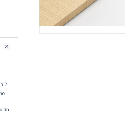
na 2
dno
ru do