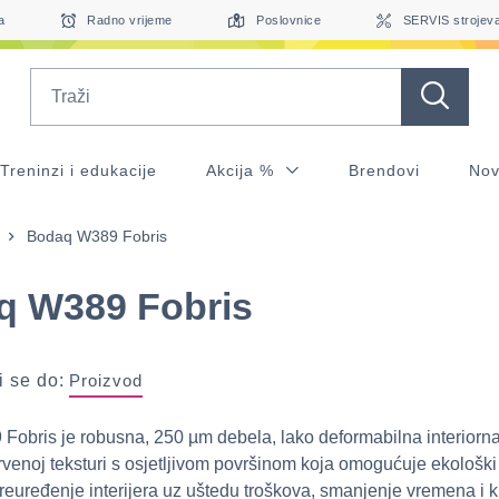
a
Radno vrijeme
Poslovnice
SERVIS strojev
Search
Treninzi i edukacije
Akcija %
Brendovi
Nov
Bodaq W389 Fobris
q W389 Fobris
 se do:
Proizvod
obris je robusna, 250 µm debela, lako deformabilna interiorna 
rvenoj teksturi s osjetljivom površinom koja omogućuje ekološki
preuređenje interijera uz uštedu troškova, smanjenje vremena i k