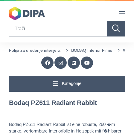
Table Of Content
sr.skip-to.main-content
sr.skip-to.table-of-contents
sr.skip-to.main-navigation
Search
Folije za uređenje interijera
BODAQ Interior Films
Wood
Kategorije
Bodaq PZ611 Radiant Rabbit
Bodaq PZ611 Radiant Rabbit ist eine robuste, 260 �m
starke, verformbare Interiorfolie in Holzoptik mit f�hlbarer