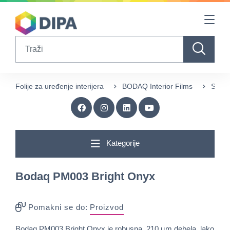
Table Of Content
sr.skip-to.main-content
sr.skip-to.table-of-contents
sr.skip-to.main-navigation
Search
Folije za uređenje interijera
BODAQ Interior Films
Stone
Kategorije
Bodaq PM003 Bright Onyx
Pomakni se do:
Proizvod
Bodaq PM003 Bright Onyx je robusna, 210 µm debela, lako