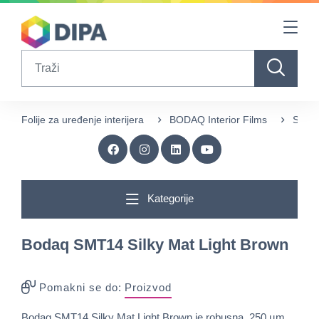
Table Of Content
sr.skip-to.main-content
sr.skip-to.table-of-contents
sr.skip-to.main-navigation
Search
Folije za uređenje interijera
BODAQ Interior Films
Singl
Kategorije
Bodaq SMT14 Silky Mat Light Brown
Pomakni se do:
Proizvod
Bodaq SMT14 Silky Mat Light Brown je robusna, 250 µm