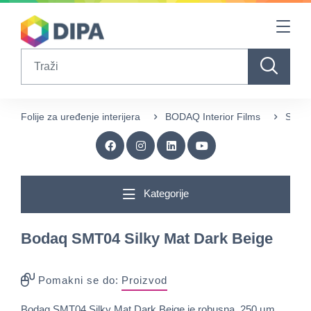
Table Of Content
sr.skip-to.main-content
sr.skip-to.table-of-contents
sr.skip-to.main-navigation
Search
Folije za uređenje interijera
BODAQ Interior Films
Singl
Kategorije
Bodaq SMT04 Silky Mat Dark Beige
Pomakni se do:
Proizvod
Bodaq SMT04 Silky Mat Dark Beige je robusna, 250 µm