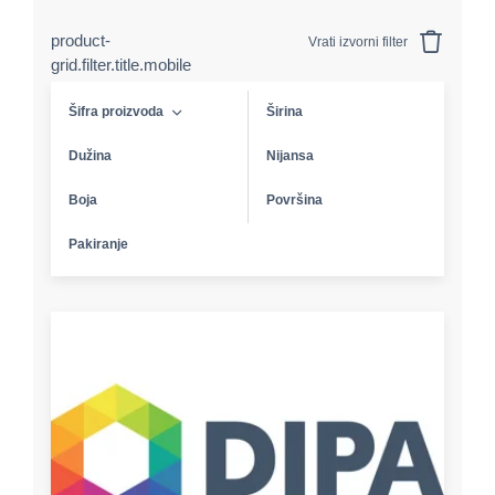
product-
Vrati izvorni filter
grid.filter.title.mobile
Šifra proizvoda
Širina
Dužina
Nijansa
Boja
Površina
Pakiranje