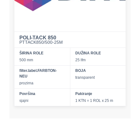
POLI-TACK 850
PTTACK850/500-25M
ŠIRINA ROLE
DUŽINA ROLE
500 mm
25 lfm
filter.label.FARBTON-
BOJA
NEU
transparent
prozirna
Površina
Pakiranje
sjajni
1 KTN = 1 ROL x 25 m