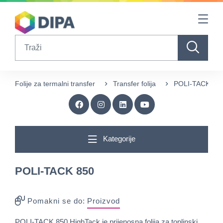
Table Of Content
sr.skip-to.main-content
sr.skip-to.table-of-contents
sr.skip-to.main-navigation
Search
Folije za termalni transfer
Transfer folija
POLI-TACK 85
Kategorije
POLI-TACK 850
Pomakni se do:
Proizvod
POLI-TACK 850 HighTack je prijenosna folija za toplinski