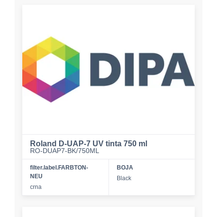
Roland D-UAP-7 UV tinta 750 ml
RO-DUAP7-BK/750ML
filter.label.FARBTON-
BOJA
NEU
Black
crna