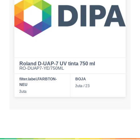
Roland D-UAP-7 UV tinta 750 ml
RO-DUAP7-YE/750ML
filter.label.FARBTON-
BOJA
NEU
žuta / 23
žuta