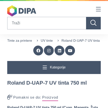
Table Of Content
sr.skip-to.main-content
sr.skip-to.table-of-contents
sr.skip-to.main-navigation
Search
Tinte za printere
UV tinte
Roland D-UAP-7 UV tinta 750 
Kategorije
Roland D-UAP-7 UV tinta 750 ml
Pomakni se do:
Proizvod
Roland D-UAP-7 UV tinta 750 ml (Cyan, Magenta, Žuta,