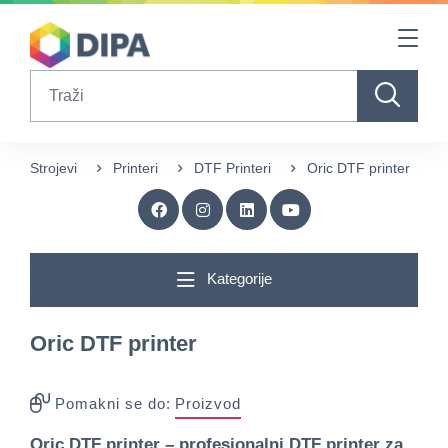
Table Of Content
sr.skip-to.main-content
sr.skip-to.table-of-contents
sr.skip-to.main-navigation
Search
Strojevi
Printeri
DTF Printeri
Oric DTF printer
Kategorije
Oric DTF printer
Pomakni se do:
Proizvod
Oric DTF printer
– profesionalni DTF printer za