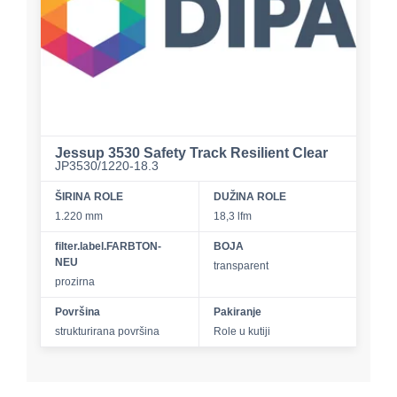
Jessup 3530 Safety Track Resilient Clear
JP3530/1220-18.3
ŠIRINA ROLE
DUŽINA ROLE
1.220 mm
18,3 lfm
filter.label.FARBTON-
BOJA
NEU
transparent
prozirna
Površina
Pakiranje
strukturirana površina
Role u kutiji