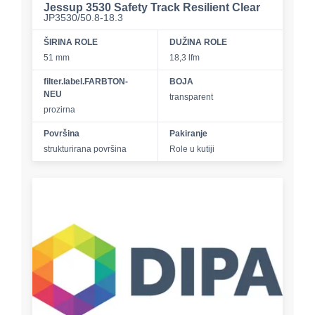
Jessup 3530 Safety Track Resilient Clear
JP3530/50.8-18.3
ŠIRINA ROLE
DUŽINA ROLE
51 mm
18,3 lfm
filter.label.FARBTON-
BOJA
NEU
transparent
prozirna
Površina
Pakiranje
strukturirana površina
Role u kutiji