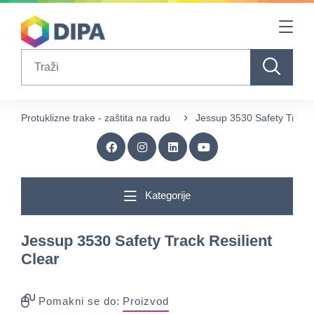
Table Of Content
sr.skip-to.main-content
sr.skip-to.table-of-contents
sr.skip-to.main-navigation
Search
Protuklizne trake - zaštita na radu
Jessup 3530 Safety Track R
Kategorije
Jessup 3530 Safety Track Resilient
Clear
Pomakni se do:
Proizvod