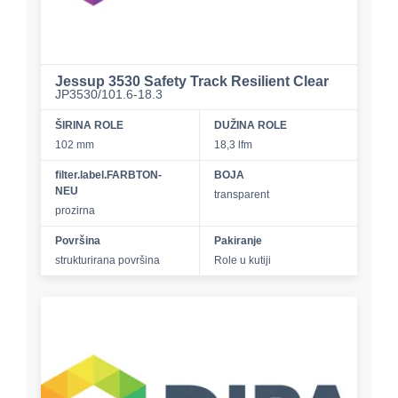
Jessup 3530 Safety Track Resilient Clear
JP3530/101.6-18.3
ŠIRINA ROLE
DUŽINA ROLE
102 mm
18,3 lfm
filter.label.FARBTON-
BOJA
NEU
transparent
prozirna
Površina
Pakiranje
strukturirana površina
Role u kutiji