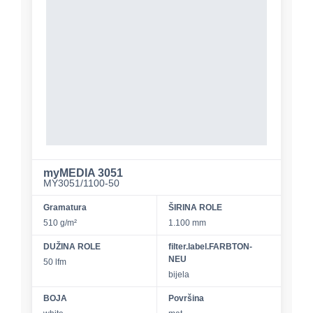
myMEDIA 3051
MY3051/1100-50
Gramatura
ŠIRINA ROLE
510 g/m²
1.100 mm
DUŽINA ROLE
filter.label.FARBTON-
NEU
50 lfm
bijela
BOJA
Površina