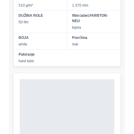
510 g/m²
1.370 mm
DUŽINA ROLE
filter.label.FARBTON-
NEU
50 lfm
bijela
BOJA
Površina
white
mat
Pakiranje
hard tube