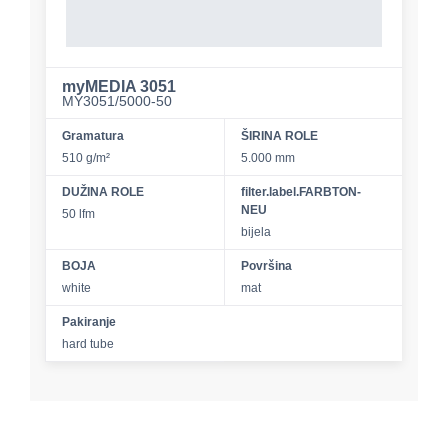
myMEDIA 3051
MY3051/5000-50
Gramatura
ŠIRINA ROLE
510 g/m²
5.000 mm
DUŽINA ROLE
filter.label.FARBTON-
NEU
50 lfm
bijela
BOJA
Površina
white
mat
Pakiranje
hard tube