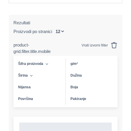
Rezultati
Proizvodi po stranici
product-
Vrati izvorni filter
grid.filter.title.mobile
Šifra proizvoda
g/m²
Širina
Dužina
Nijansa
Boja
Površina
Pakiranje