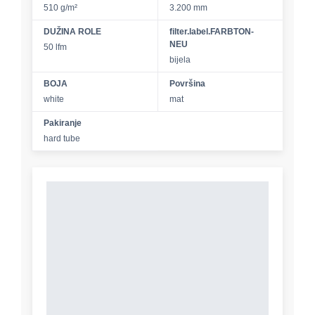
510 g/m²
3.200 mm
DUŽINA ROLE
filter.label.FARBTON-
NEU
50 lfm
bijela
BOJA
Površina
white
mat
Pakiranje
hard tube