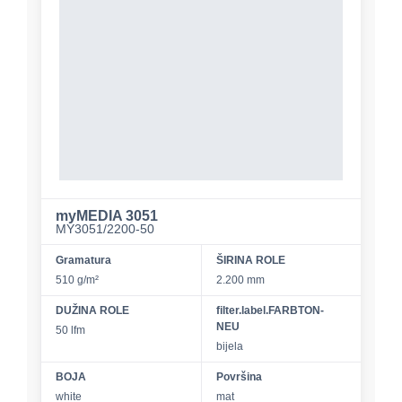
myMEDIA 3051
MY3051/2200-50
Gramatura
ŠIRINA ROLE
510 g/m²
2.200 mm
DUŽINA ROLE
filter.label.FARBTON-
NEU
50 lfm
bijela
BOJA
Površina
white
mat