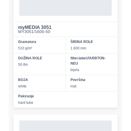
myMEDIA 3051
MY3051/1600-50
Gramatura
ŠIRINA ROLE
510 g/m²
1.600 mm
DUŽINA ROLE
filter.label.FARBTON-
NEU
50 lfm
bijela
BOJA
Površina
white
mat
Pakiranje
hard tube