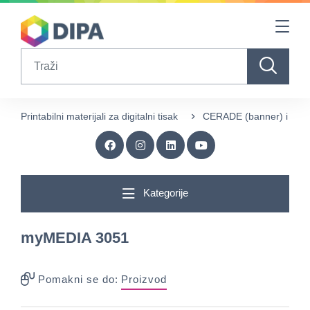
Table Of Content
sr.skip-to.main-content
sr.skip-to.table-of-contents
sr.skip-to.main-navigation
Search
Printabilni materijali za digitalni tisak
CERADE (banner) i ME
Kategorije
myMEDIA 3051
Pomakni se do:
Proizvod