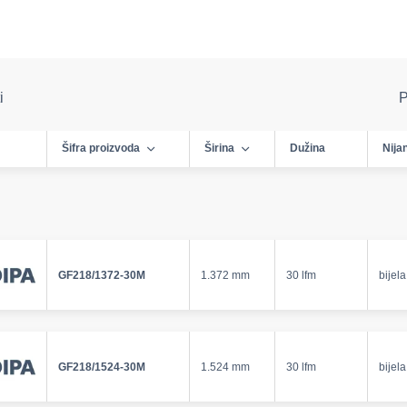
i
P
Šifra proizvoda
Širina
Dužina
Nija
GF218/1372-30M
1.372 mm
30 lfm
bijela
GF218/1524-30M
1.524 mm
30 lfm
bijela