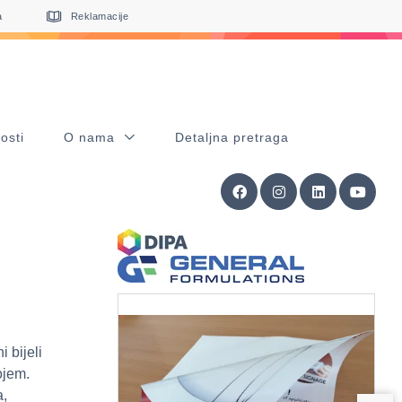
a
Reklamacije
osti
O nama
Detaljna pretraga
 bijeli
ojem.
a,