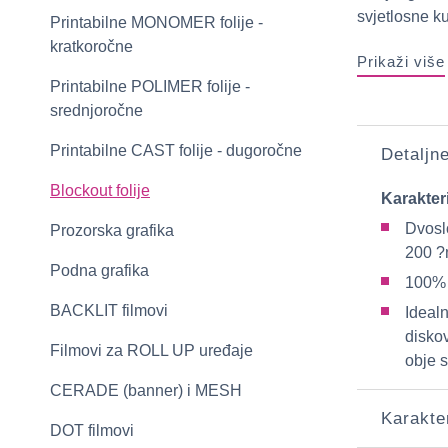
svjetlosne ku
Printabilne MONOMER folije -
kratkoročne
Prikaži više
Printabilne POLIMER folije -
srednjoročne
Printabilne CAST folije - dugoročne
Detaljn
Blockout folije
Karakter
Dvoslo
Prozorska grafika
200 ?
Podna grafika
100% 
BACKLIT filmovi
Ideal
diskov
Filmovi za ROLL UP uređaje
obje 
CERADE (banner) i MESH
Karakte
DOT filmovi