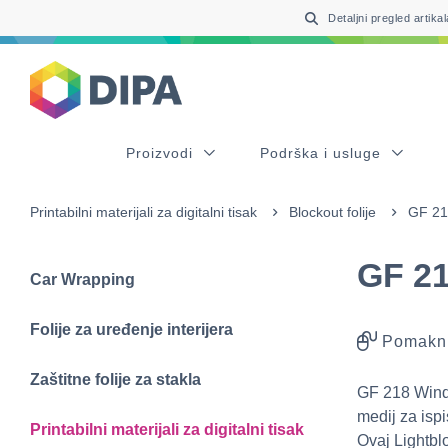
Table Of Content
sr.skip-to.main-content
sr.skip-to.table-of-contents
sr.skip-to.main-navigation
Detaljni pregled artikal
Proizvodi
Podrška i usluge
Printabilni materijali za digitalni tisak
Blockout folije
GF 21
GF 2
Car Wrapping
Folije za uređenje interijera
Pomakni
Zaštitne folije za stakla
GF 218 Windo
medij za isp
Printabilni materijali za digitalni tisak
Ovaj Lightbl