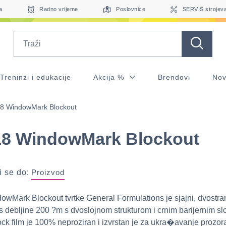
a
Radno vrijeme
Poslovnice
SERVIS strojev
Search
Treninzi i edukacije
Akcija %
Brendovi
Nov
8 WindowMark Blockout
18 WindowMark Blockout
 se do:
Proizvod
wMark Blockout tvrtke General Formulations je sjajni, dvostrani
is debljine 200 ?m s dvoslojnom strukturom i crnim barijernim sl
ock film je 100% neproziran i izvrstan je za ukra�avanje prozor