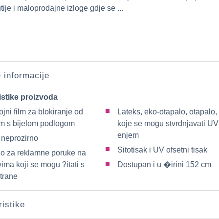
tije i maloprodajne izloge gdje se ...
e informacije
istike proizvoda
jni film za blokiranje od
Lateks, eko-otapalo, otapalo, 
m s bijelom podlogom
koje se mogu stvrdnjavati UV
enjem
neprozirno
Sitotisak i UV ofsetni tisak
no za reklamne poruke na
ima koji se mogu ?itati s
Dostupan i u �irini 152 cm
strane
ristike