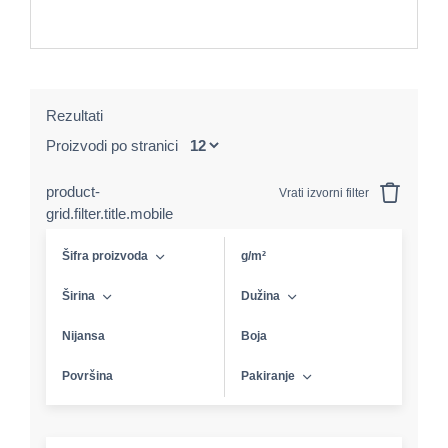
Rezultati
Proizvodi po stranici
product-
Vrati izvorni filter
grid.filter.title.mobile
Šifra proizvoda
g/m²
Širina
Dužina
Nijansa
Boja
Površina
Pakiranje