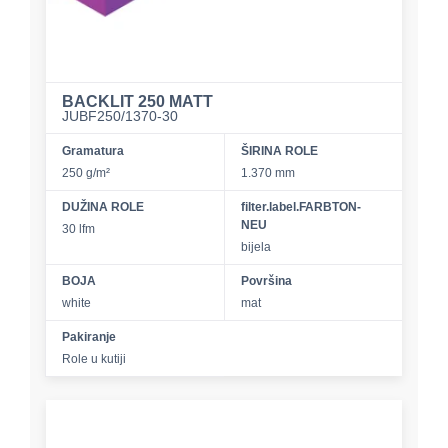
BACKLIT 250 MATT
JUBF250/1370-30
Gramatura
ŠIRINA ROLE
250 g/m²
1.370 mm
DUŽINA ROLE
filter.label.FARBTON-
NEU
30 lfm
bijela
BOJA
Površina
white
mat
Pakiranje
Role u kutiji