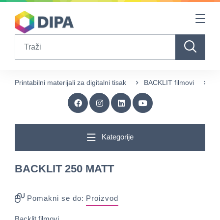
Table Of Content
sr.skip-to.main-content
sr.skip-to.table-of-contents
sr.skip-to.main-navigation
Search
Printabilni materijali za digitalni tisak
BACKLIT filmovi
BA
Kategorije
BACKLIT 250 MATT
Pomakni se do:
Proizvod
Backlit filmovi