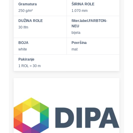
Gramatura
ŠIRINA ROLE
250 g/m²
1.070 mm
DUŽINA ROLE
filter.label.FARBTON-
NEU
30 lfm
bijela
BOJA
Površina
white
mat
Pakiranje
1 ROL = 30 m