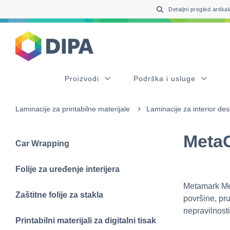
Table Of Content
sr.skip-to.main-content
sr.skip-to.table-of-contents
sr.skip-to.main-navigation
Detaljni pregled artikal
Proizvodi
Podrška i usluge
Laminacije za printabilne materijale
Laminacije za interior des
Meta
Car Wrapping
Folije za uređenje interijera
Metamark Met
Zaštitne folije za stakla
površine, pru
nepravilnosti
Printabilni materijali za digitalni tisak