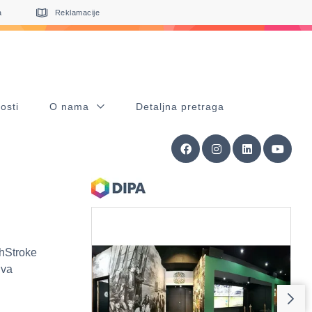
a
Reklamacije
osti
O nama
Detaljna pretraga
shStroke
iva