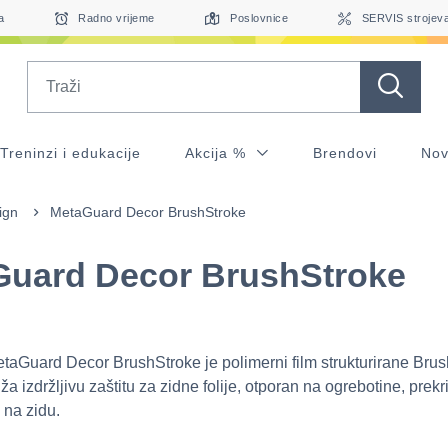
a
Radno vrijeme
Poslovnice
SERVIS strojev
Search
Treninzi i edukacije
Akcija %
Brendovi
Nov
ign
MetaGuard Decor BrushStroke
Guard Decor BrushStroke
aGuard Decor BrushStroke je polimerni film strukturirane Bru
ža izdržljivu zaštitu za zidne folije, otporan na ogrebotine, prekr
 na zidu.