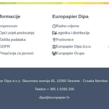
nformacije
Europapier Dipa
Impressum
Radno vrijeme
Opći uvjeti poslovanja
Logistika i distribucija
Zaštita podataka
Poslovnice
GDPR
Europapier Dipa d.o.o.
Priopćenja za javnost
Europapier Grupa
er Dipa d.o.o. Slavonska avenija 65, 10360 Sesvete - Croatia Member 
Telefon + 385 1 6260 200
dipa@europapier.hr