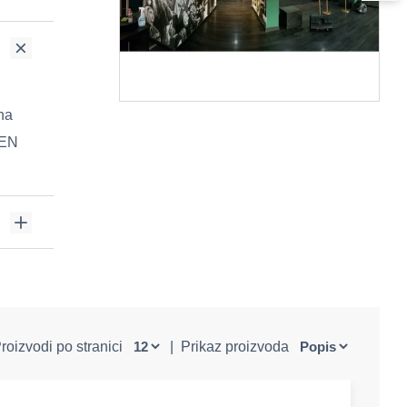
ina
 EN
roizvodi po stranici
|
Prikaz proizvoda