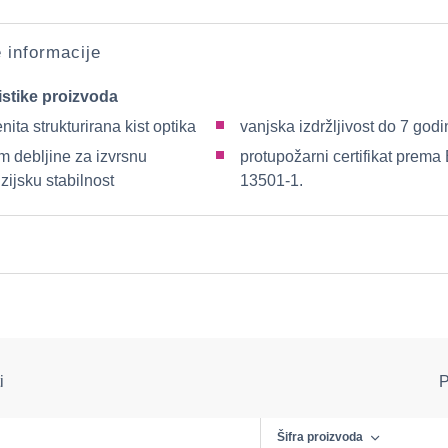
e informacije
istike proizvoda
ita strukturirana kist optika
vanjska izdržljivost do 7 god
m debljine za izvrsnu
protupožarni certifikat prema
ijsku stabilnost
13501-1.
i
i
P
Šifra proizvoda