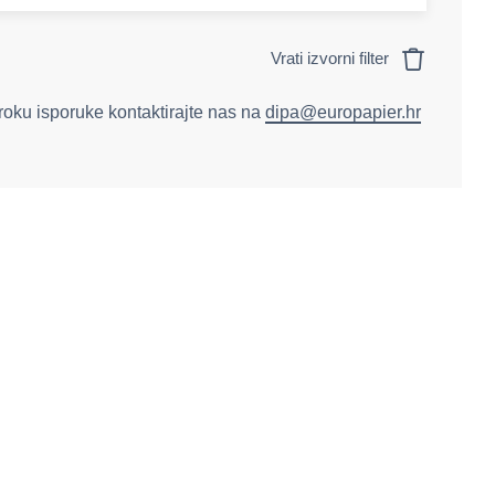
Vrati izvorni filter
 roku isporuke kontaktirajte nas na
dipa@europapier.hr