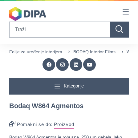
Table Of Content
sr.skip-to.main-content
sr.skip-to.table-of-contents
sr.skip-to.main-navigation
Search
Folije za uređenje interijera
BODAQ Interior Films
Wood
Kategorije
Bodaq W864 Agmentos
Pomakni se do:
Proizvod
Bodaq W864 Agmentos je robusna, 250 µm debela, lako