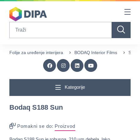
Table Of Content
sr.skip-to.main-content
sr.skip-to.table-of-contents
sr.skip-to.main-navigation
Search
Folije za uređenje interijera
BODAQ Interior Films
Singl
Kategorije
Bodaq S188 Sun
Pomakni se do:
Proizvod
Bodaq S188 Sun je robusna, 210 µm debela, lako