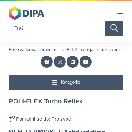
Table Of Content
sr.skip-to.main-content
sr.skip-to.table-of-contents
sr.skip-to.main-navigation
Search
Folije za termalni transfer
FLEX materijali za izrezivanje
Kategorije
POLI-FLEX Turbo Reflex
Pomakni se do:
Proizvod
POLI-FLEX TURBO REFLEX – Retroreflektivna