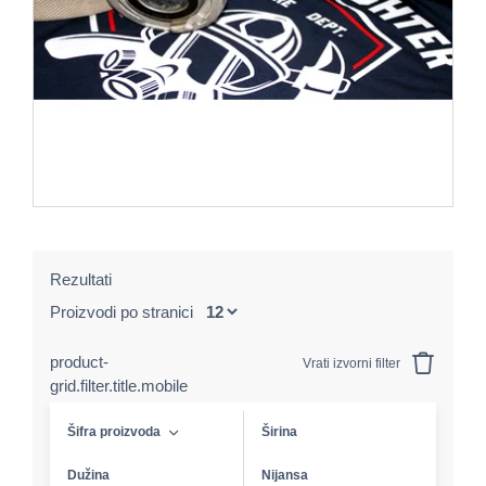
Rezultati
Proizvodi po stranici
product-
Vrati izvorni filter
grid.filter.title.mobile
Šifra proizvoda
Širina
Dužina
Nijansa