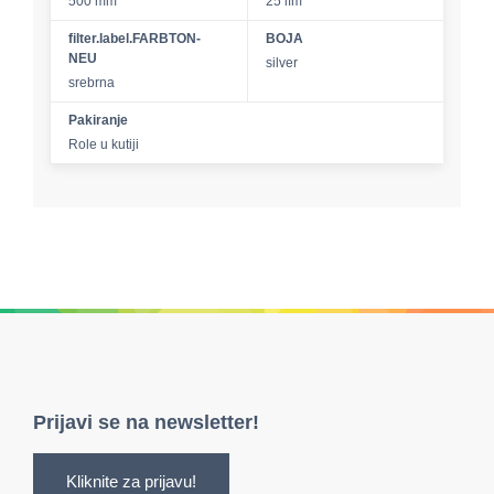
500 mm
25 lfm
filter.label.FARBTON-
BOJA
NEU
silver
srebrna
Pakiranje
Role u kutiji
Prijavi se na newsletter!
Kliknite za prijavu!