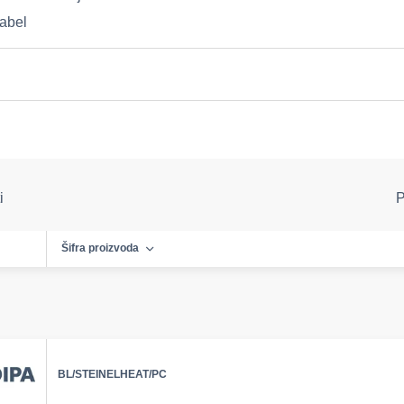
abel
i
i
P
Šifra proizvoda
BL/STEINELHEAT/PC