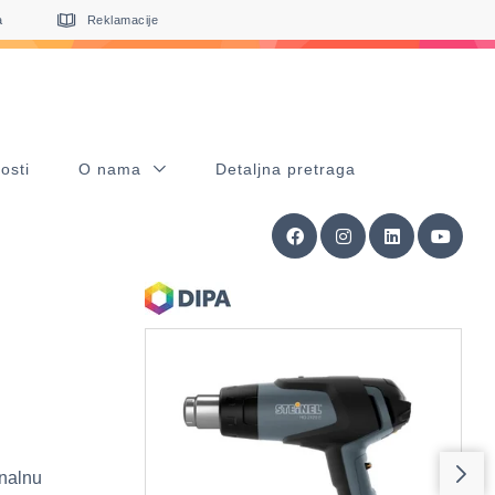
a
Reklamacije
osti
O nama
Detaljna pretraga
onalnu