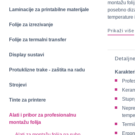
montažu folij
Laminacije za printabilne materijale
posebno diza
temperature 
Folije za izrezivanje
Prikaži više
Folije za termalni transfer
Display sustavi
Detaljn
Protuklizne trake - zaštita na radu
Karakter
Profes
Strojevi
Keram
Stupn
Tinte za printere
Nepre
Alati i pribor za profesionalnu
tempe
montažu folija
Termič
Ergon
Alati za montažu folija na suho