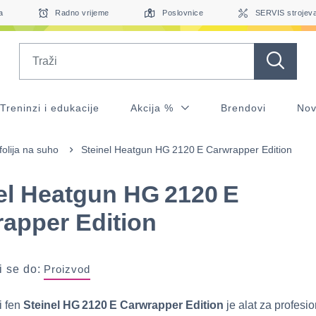
a
Radno vrijeme
Poslovnice
SERVIS strojev
Search
Treninzi i edukacije
Akcija %
Brendovi
Nov
folija na suho
Steinel Heatgun HG 2120 E Carwrapper Edition
el Heatgun HG 2120 E
apper Edition
 se do:
Proizvod
i fen
Steinel HG 2120 E Carwrapper Edition
je alat za profesi