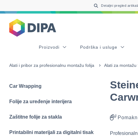
Table Of Content
sr.skip-to.main-content
sr.skip-to.table-of-contents
sr.skip-to.main-navigation
Detaljni pregled artikal
Proizvodi
Podrška i usluge
Alati i pribor za profesionalnu montažu folija
Alati za montažu 
Stein
Car Wrapping
Carwr
Folije za uređenje interijera
Zaštitne folije za stakla
Pomakni
Printabilni materijali za digitalni tisak
Profesionaln