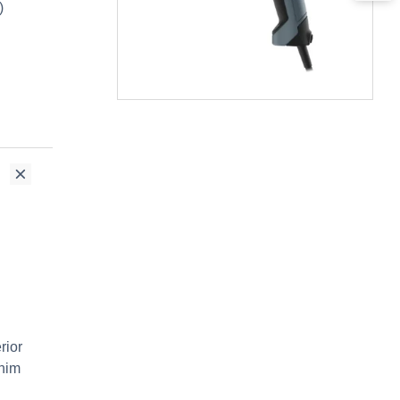
)
rior
enim