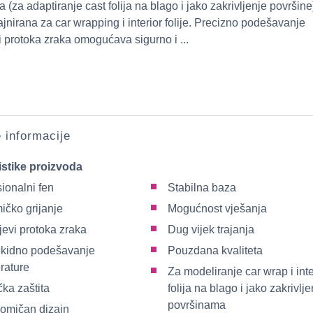
a (za adaptiranje cast folija na blago i jako zakrivljenje površine
jnirana za car wrapping i interior folije. Precizno podešavanje
i protoka zraka omogućava sigurno i ...
e informacije
istike proizvoda
ionalni fen
Stabilna baza
ičko grijanje
Mogućnost vješanja
jevi protoka zraka
Dug vijek trajanja
kidno podešavanje
Pouzdana kvaliteta
rature
Za modeliranje car wrap i inte
ka zaštita
folija na blago i jako zakrivlj
površinama
omičan dizajn